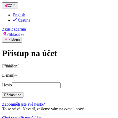
CZ
English
Čeština
Zkusit zdarma
Přihlásit se
Menu
Přístup na účet
Přihlášení
E-mail
Heslo
Přihlásit se
Zapomněli jste své heslo?
To se stává. Nevadí, zašleme vám na e-mail nové.
Chci vytvořit nový účet