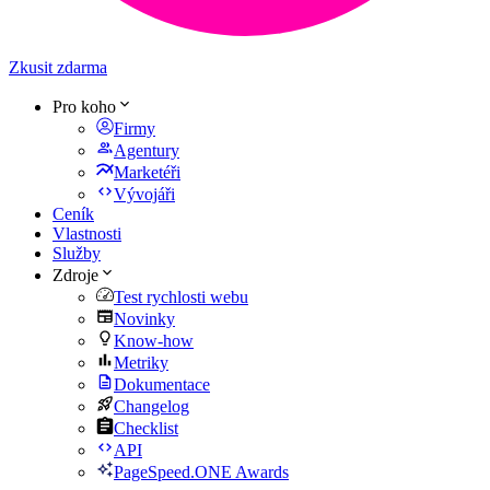
Zkusit zdarma
Pro koho
Firmy
Agentury
Marketéři
Vývojáři
Ceník
Vlastnosti
Služby
Zdroje
Test rychlosti webu
Novinky
Know-how
Metriky
Dokumentace
Changelog
Checklist
API
PageSpeed.ONE Awards