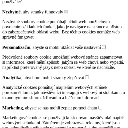
používáte?
Nezbytné
, aby stránky fungovaly
Nezbytné soubory cookie pomáhají učinit web použitelným
povolením základních funkcí, jako je navigace na stránce a přístup
do zabezpečených oblastí webu. Bez těchto cookies nemůže web
správně fungovat.
Personalizační
, abyste si mohli ukládat vaše nastavení
Předvolené soubory cookie umožňují webové stránce zapamatovat
si informace, které mění způsob, jakým se web chová nebo vypadá,
například preferovaný jazyk nebo oblast, ve které se nacházíte.
Analytika
, abychom mohli stránky zlepšovat
Analytické cookies pomáhají majitelům webových stránek
porozumět tomu, jak návštěvníci interagují s webovými stránkami, a
to anonymním shromažďováním a hlášením informací.
Marketing
, abyste se nás mohli zeptat pomocí chatu
Marketingové cookies se používají ke sledování návštěvníků napříč
webovými stránkami. Záměrem je zobrazovat reklamy, které jsou
pro jednotlivého uživatele relevantní a poutavé, a tím cennější pro