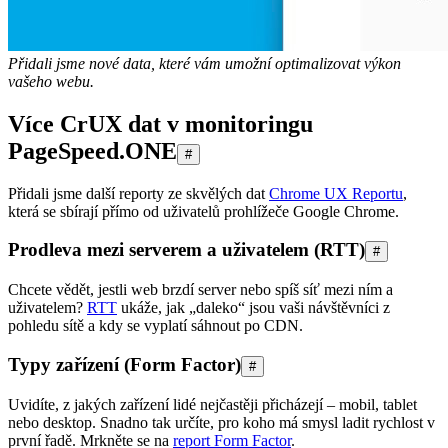
Přidali jsme nové data, které vám umožní optimalizovat výkon
vašeho webu.
Více CrUX dat v monitoringu
PageSpeed.ONE
#
Přidali jsme další reporty ze skvělých dat
Chrome UX Reportu
,
která se sbírají přímo od uživatelů prohlížeče Google Chrome.
Prodleva mezi serverem a uživatelem (RTT)
#
Chcete vědět, jestli web brzdí server nebo spíš síť mezi ním a
uživatelem?
RTT
ukáže, jak „daleko“ jsou vaši návštěvníci z
pohledu sítě a kdy se vyplatí sáhnout po CDN.
Typy zařízení (Form Factor)
#
Uvidíte, z jakých zařízení lidé nejčastěji přicházejí – mobil, tablet
nebo desktop. Snadno tak určíte, pro koho má smysl ladit rychlost v
první řadě. Mrkněte se na
report Form Factor
.