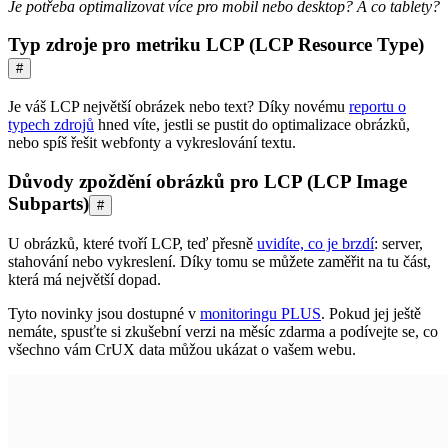
Je potřeba optimalizovat více pro mobil nebo desktop? A co tablety?
Typ zdroje pro metriku LCP (LCP Resource Type)
#
Je váš LCP největší obrázek nebo text? Díky novému
reportu o
typech zdrojů
hned víte, jestli se pustit do optimalizace obrázků,
nebo spíš řešit webfonty a vykreslování textu.
Důvody zpoždění obrázků pro LCP (LCP Image
Subparts)
#
U obrázků, které tvoří LCP, teď přesně
uvidíte, co je brzdí
: server,
stahování nebo vykreslení. Díky tomu se můžete zaměřit na tu část,
která má největší dopad.
Tyto novinky jsou dostupné v
monitoringu PLUS
. Pokud jej ještě
nemáte, spusťte si zkušební verzi na měsíc zdarma a podívejte se, co
všechno vám CrUX data můžou ukázat o vašem webu.