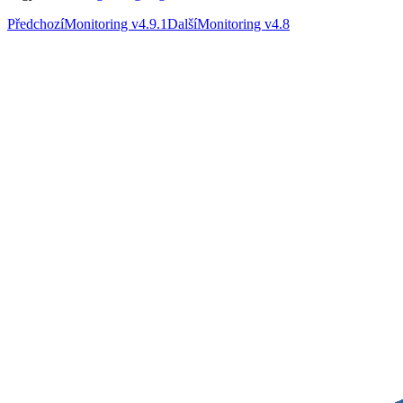
Předchozí
Monitoring v4.9.1
Další
Monitoring v4.8