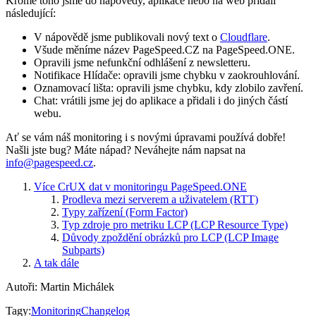
Kromě toho jsme do nápovědy, aplikace nebo na web přidali
následující:
V nápovědě jsme publikovali nový text o
Cloudflare
.
Všude měníme název PageSpeed.CZ na PageSpeed.ONE.
Opravili jsme nefunkční odhlášení z newsletteru.
Notifikace Hlídače: opravili jsme chybku v zaokrouhlování.
Oznamovací lišta: opravili jsme chybku, kdy zlobilo zavření.
Chat: vrátili jsme jej do aplikace a přidali i do jiných částí
webu.
Ať se vám náš monitoring i s novými úpravami používá dobře!
Našli jste bug? Máte nápad? Neváhejte nám napsat na
info@pagespeed.cz
.
Více CrUX dat v monitoringu PageSpeed.ONE
Prodleva mezi serverem a uživatelem (RTT)
Typy zařízení (Form Factor)
Typ zdroje pro metriku LCP (LCP Resource Type)
Důvody zpoždění obrázků pro LCP (LCP Image
Subparts)
A tak dále
Autoři
:
Martin Michálek
Tagy
:
Monitoring
Changelog