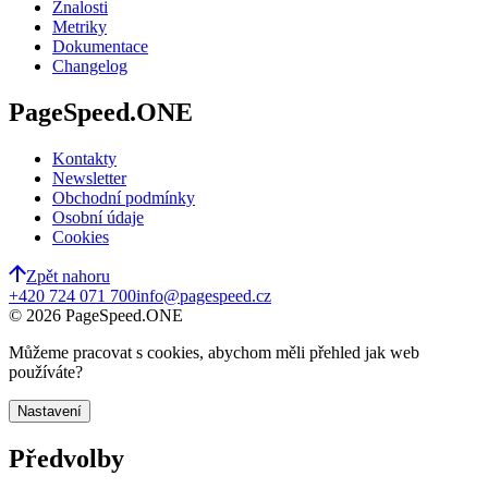
Znalosti
Metriky
Dokumentace
Changelog
PageSpeed.ONE
Kontakty
Newsletter
Obchodní podmínky
Osobní údaje
Cookies
Zpět nahoru
+420 724 071 700
info@pagespeed.cz
©
2026
PageSpeed.ONE
Můžeme pracovat s cookies, abychom měli přehled jak web
používáte?
Nastavení
Předvolby