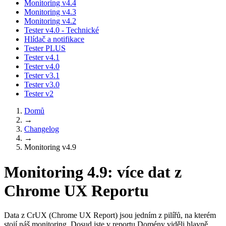
Monitoring v4.4
Monitoring v4.3
Monitoring v4.2
Tester v4.0 - Technické
Hlídač a notifikace
Tester PLUS
Tester v4.1
Tester v4.0
Tester v3.1
Tester v3.0
Tester v2
Domů
→
Changelog
→
Monitoring v4.9
Monitoring 4.9: více dat z
Chrome UX Reportu
Data z CrUX (Chrome UX Report) jsou jedním z pilířů, na kterém
stojí náš monitoring. Dosud jste v reportu Domény viděli hlavně