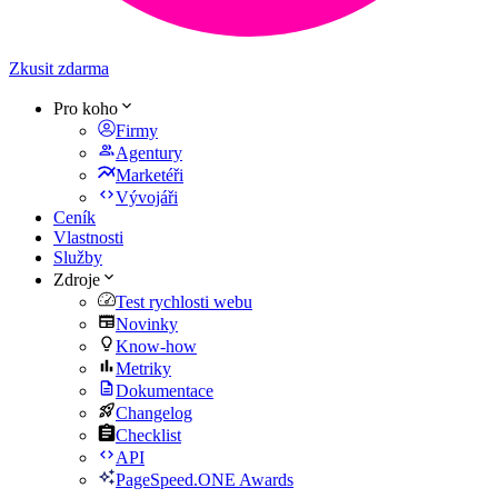
Zkusit zdarma
Pro koho
Firmy
Agentury
Marketéři
Vývojáři
Ceník
Vlastnosti
Služby
Zdroje
Test rychlosti webu
Novinky
Know-how
Metriky
Dokumentace
Changelog
Checklist
API
PageSpeed.ONE Awards