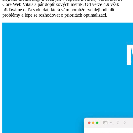
Core Web Vitals a pár doplňkových metrik. Od verze 4.9 však
přidáváme další sadu dat, která vám pomůže rychleji odhalit
problémy a lépe se rozhodovat o prioritách optimalizací.