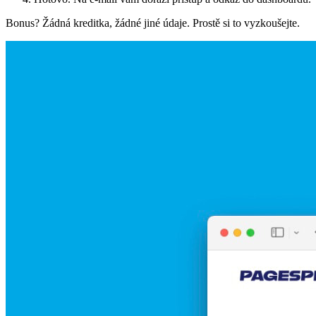
Bonus? Žádná kreditka, žádné jiné údaje. Prostě si to vyzkoušejte.