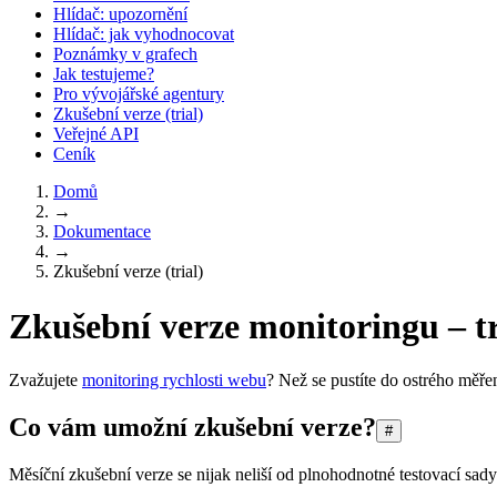
Hlídač: upozornění
Hlídač: jak vyhodnocovat
Poznámky v grafech
Jak testujeme?
Pro vývojářské agentury
Zkušební verze (trial)
Veřejné API
Ceník
Domů
→
Dokumentace
→
Zkušební verze (trial)
Zkušební verze monitoringu – tr
Zvažujete
monitoring rychlosti webu
? Než se pustíte do ostrého měře
Co vám umožní zkušební verze?
#
Měsíční zkušební verze se nijak neliší od plnohodnotné testovací sady