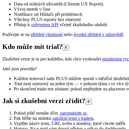
Data od reálných uživatelů (Chrome UX Report).
Vývoj metrik v čase
Notifikace od Hlídače při problémech
Všechny PLUS reporty bez omezení
Přístup k
veřejnému API
včetně zkušebního období
Podívejte se na
přehled vlastností
nebo
úvodní přehled v nápovědě
.
Kdo může mít trial?
#
Zkušební verze je tu pro každého, kdo chce vyzkoušet
monitoring ryc
Jaké jsou pravidla?
Každou testovací sadu PLUS můžete spustit s měsíční zkušební
Trial není omezený na jeden tým — v jednom týmu i ve více týme
Po skončení trialu test zůstane; pokud nepřejdete na placenou 
Jak si zkušební verzi zřídit?
#
Pokud ještě nemáte účet,
zaregistrujte se
.
Pak běžte na stránku
založení testu s trialem
.
Vyplňte název testu, URL webu a domény, které chcete měřit.
Hotovo. Na e-mail vám dorazí přístup a odkaz do dashboardu.