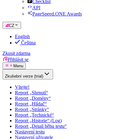
Checklist
API
PageSpeed.ONE Awards
CZ
English
Čeština
Zkusit zdarma
Přihlásit se
Menu
Zkušební verze (trial)
Vítejte!
Report „Shrnutí“
Report „Domény“
Report „Hlídač“
Report „Stránky“
Report „Technické“
Report „Historie“ (Log)
Report „Detail běhu testu“
Nastavení testu
Nastavení uživatele