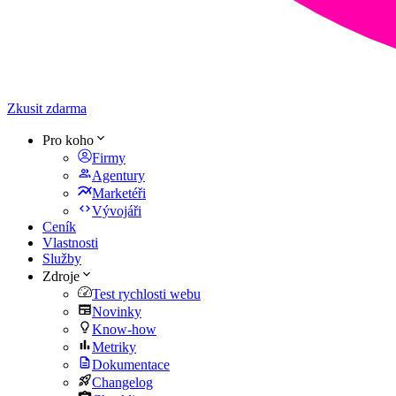
Zkusit zdarma
Pro koho
Firmy
Agentury
Marketéři
Vývojáři
Ceník
Vlastnosti
Služby
Zdroje
Test rychlosti webu
Novinky
Know-how
Metriky
Dokumentace
Changelog