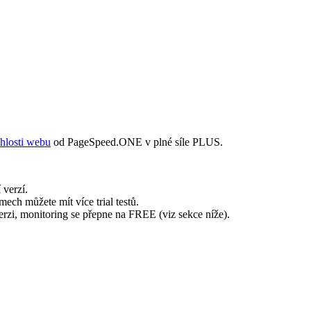
hlosti webu
od PageSpeed.ONE v plné síle PLUS.
 verzí.
ch můžete mít více trial testů.
verzi, monitoring se přepne na FREE (viz sekce níže).