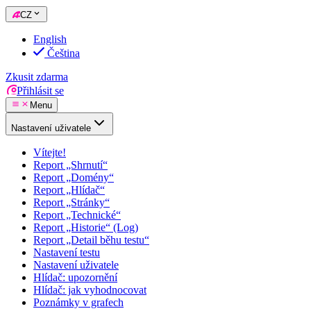
CZ
English
Čeština
Zkusit zdarma
Přihlásit se
Menu
Nastavení uživatele
Vítejte!
Report „Shrnutí“
Report „Domény“
Report „Hlídač“
Report „Stránky“
Report „Technické“
Report „Historie“ (Log)
Report „Detail běhu testu“
Nastavení testu
Nastavení uživatele
Hlídač: upozornění
Hlídač: jak vyhodnocovat
Poznámky v grafech