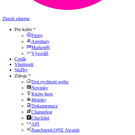
Zkusit zdarma
Pro koho
Firmy
Agentury
Marketéři
Vývojáři
Ceník
Vlastnosti
Služby
Zdroje
Test rychlosti webu
Novinky
Know-how
Metriky
Dokumentace
Changelog
Checklist
API
PageSpeed.ONE Awards