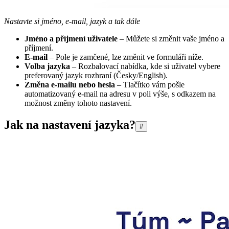
Nastavte si jméno, e-mail, jazyk a tak dále
Jméno a příjmení uživatele
– Můžete si změnit vaše jméno a
příjmení.
E-mail
– Pole je zamčené, lze změnit ve formuláři níže.
Volba jazyka
– Rozbalovací nabídka, kde si uživatel vybere
preferovaný jazyk rozhraní (Česky/English).
Změna e-mailu nebo hesla
– Tlačítko vám pošle
automatizovaný e-mail na adresu v poli výše, s odkazem na
možnost změny tohoto nastavení.
Jak na nastavení jazyka?
#