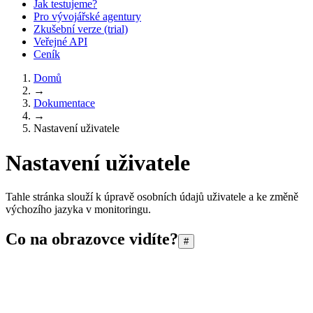
Jak testujeme?
Pro vývojářské agentury
Zkušební verze (trial)
Veřejné API
Ceník
Domů
→
Dokumentace
→
Nastavení uživatele
Nastavení uživatele
Tahle stránka slouží k úpravě osobních údajů uživatele a ke změně
výchozího jazyka v monitoringu.
Co na obrazovce vidíte?
#