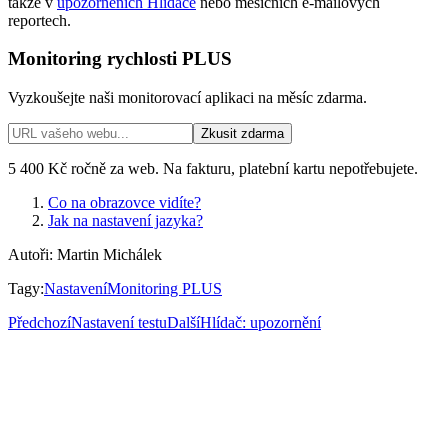
takže v
upozorněních Hlídače
nebo měsíčních e-mailových
reportech.
Monitoring rychlosti PLUS
Vyzkoušejte naši monitorovací aplikaci na měsíc zdarma.
Zkusit zdarma
5 400 Kč ročně za web. Na fakturu, platební kartu nepotřebujete.
Co na obrazovce vidíte?
Jak na nastavení jazyka?
Autoři
:
Martin Michálek
Tagy
:
Nastavení
Monitoring PLUS
Předchozí
Nastavení testu
Další
Hlídač: upozornění