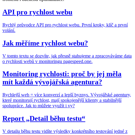
API pro rychlost webu
Rychlý průvodce API pro rychlost webu. První kroky, klíč a první
volání.
Jak měříme rychlost webu?
V tomto textu se dozvíte, jak přesně stahujeme a zpracováváme data
o rychlosti webů v monitoringu pagespeed.one.
Monitoring rychlosti: proč by jej měla
mít každá vývojářská agentura?
Rychlejší web = více konverzí a lepší byznys. Vývojářské agentury,
které monitorují rychlost, mají spokojenější klienty a stabilnější
spolupráce. Jak to můžete využít i vy?
Report „Detail běhu testu“
V detailu běhu testu vidíte výsledky konkrétního testování jedné z