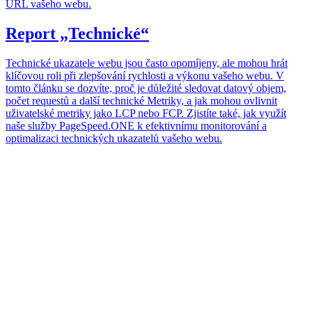
URL vašeho webu.
Report „Technické“
Technické ukazatele webu jsou často opomíjeny, ale mohou hrát
klíčovou roli při zlepšování rychlosti a výkonu vašeho webu. V
tomto článku se dozvíte, proč je důležité sledovat datový objem,
počet requestů a další technické Metriky, a jak mohou ovlivnit
uživatelské metriky jako LCP nebo FCP. Zjistíte také, jak využít
naše služby PageSpeed.ONE k efektivnímu monitorování a
optimalizaci technických ukazatelů vašeho webu.