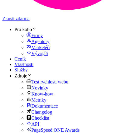
Zkusit zdarma
Pro koho
Firmy
Agentury
Marketéři
Vývojáři
Ceník
Vlastnosti
Služby
Zdroje
Test rychlosti webu
Novinky
Know-how
Metriky
Dokumentace
Changelog
Checklist
API
PageSpeed.ONE Awards