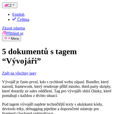
CZ
English
Čeština
Zkusit zdarma
Přihlásit se
Menu
5 dokumentů s tagem
“Vývojáři”
Zpět na všechny tagy
Vývojář je často první, kdo s rychlostí webu zápasí. Bundler, který
narostl, framework, který renderuje příliš mnoho, third-party skripty,
které dorazily ze sales oddělení. Tag pro vývojáře sbírá články, které
pomáhají s každou z těchto situací.
Pod tagem vývojáři najdete techničtější texty s ukázkami kódu,
devtools triky, debugging pipeline a doporučené nástroje pro
frontend i backend optimalizace.