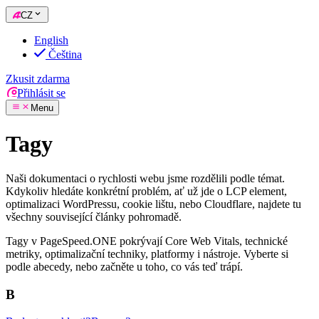
CZ
English
Čeština
Zkusit zdarma
Přihlásit se
Menu
Tagy
Naši dokumentaci o rychlosti webu jsme rozdělili podle témat.
Kdykoliv hledáte konkrétní problém, ať už jde o LCP element,
optimalizaci WordPressu, cookie lištu, nebo Cloudflare, najdete tu
všechny související články pohromadě.
Tagy v PageSpeed.ONE pokrývají Core Web Vitals, technické
metriky, optimalizační techniky, platformy i nástroje. Vyberte si
podle abecedy, nebo začněte u toho, co vás teď trápí.
B