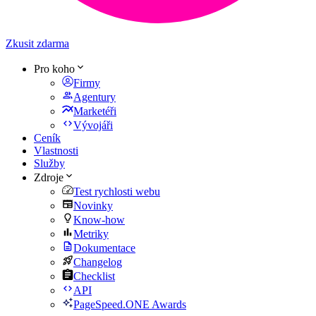
Zkusit zdarma
Pro koho
Firmy
Agentury
Marketéři
Vývojáři
Ceník
Vlastnosti
Služby
Zdroje
Test rychlosti webu
Novinky
Know-how
Metriky
Dokumentace
Changelog
Checklist
API
PageSpeed.ONE Awards