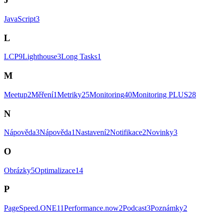
JavaScript
3
L
LCP
9
Lighthouse
3
Long Tasks
1
M
Meetup
2
Měření
1
Metriky
25
Monitoring
40
Monitoring PLUS
28
N
Nápověda
3
Nápověda
1
Nastavení
2
Notifikace
2
Novinky
3
O
Obrázky
5
Optimalizace
14
P
PageSpeed.ONE
11
Performance.now
2
Podcast
3
Poznámky
2