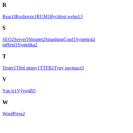
R
React
3
Rozhovor
1
RUM
1
Rychlost webu
13
S
SEO
2
Server
5
Shoptet
2
SmashingConf
1
Syntetická
měření
1
Syntetika
2
T
Tester
1
Třetí strany
1
TTFB
2
Typy navigace
5
V
Vue.js
1
Vývojáři
5
W
WordPress
2