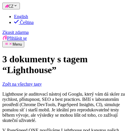
CZ
English
Čeština
Zkusit zdarma
Přihlásit se
Menu
3 dokumenty s tagem
“Lighthouse”
Zpět na všechny tagy
Lighthouse je auditovací nástroj od Googlu, který vám dá skóre za
rychlost, přístupnost, SEO a best practices. Běží v laboratorním
prostředí (Chrome DevTools, PageSpeed Insights, CI), simuluje
pomalou síť i starší mobil. Je ideální pro reprodukovatelné testy
během vývoje, ale výsledky se mohou lišit od toho, co zažívají
skuteční uživatelé.
V PageSpeed.ONE používáme Lighthouse pod kapotou našich