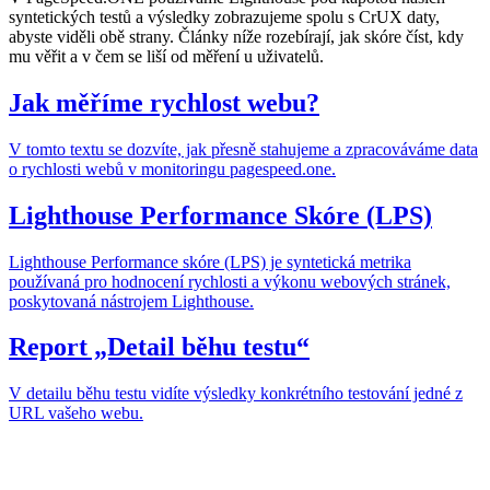
syntetických testů a výsledky zobrazujeme spolu s CrUX daty,
abyste viděli obě strany. Články níže rozebírají, jak skóre číst, kdy
mu věřit a v čem se liší od měření u uživatelů.
Jak měříme rychlost webu?
V tomto textu se dozvíte, jak přesně stahujeme a zpracováváme data
o rychlosti webů v monitoringu pagespeed.one.
Lighthouse Performance Skóre (LPS)
Lighthouse Performance skóre (LPS) je syntetická metrika
používaná pro hodnocení rychlosti a výkonu webových stránek,
poskytovaná nástrojem Lighthouse.
Report „Detail běhu testu“
V detailu běhu testu vidíte výsledky konkrétního testování jedné z
URL vašeho webu.