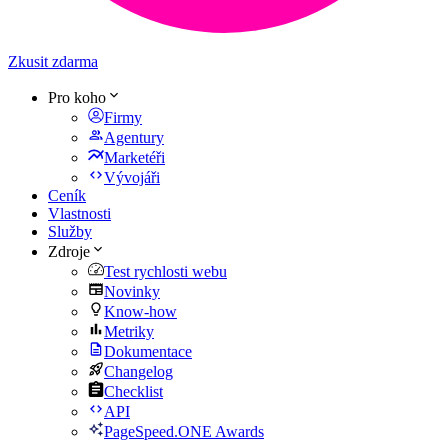
Zkusit zdarma
Pro koho
Firmy
Agentury
Marketéři
Vývojáři
Ceník
Vlastnosti
Služby
Zdroje
Test rychlosti webu
Novinky
Know-how
Metriky
Dokumentace
Changelog
Checklist
API
PageSpeed.ONE Awards