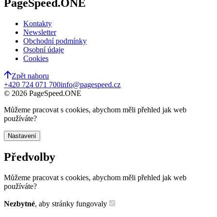
PageSpeed.ONE
Kontakty
Newsletter
Obchodní podmínky
Osobní údaje
Cookies
Zpět nahoru
+420 724 071 700
info@pagespeed.cz
©
2026
PageSpeed.ONE
Můžeme pracovat s cookies, abychom měli přehled jak web
používáte?
Nastavení
Předvolby
Můžeme pracovat s cookies, abychom měli přehled jak web
používáte?
Nezbytné
, aby stránky fungovaly