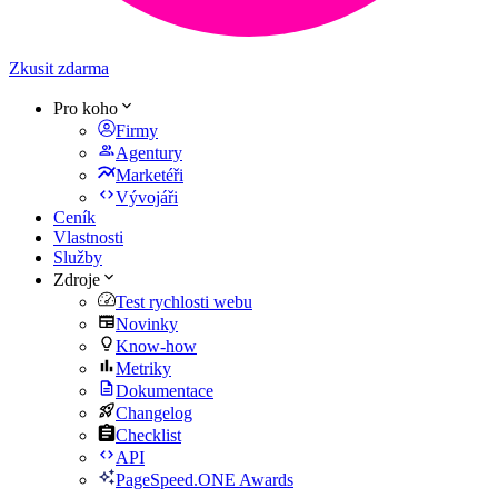
Zkusit zdarma
Pro koho
Firmy
Agentury
Marketéři
Vývojáři
Ceník
Vlastnosti
Služby
Zdroje
Test rychlosti webu
Novinky
Know-how
Metriky
Dokumentace
Changelog
Checklist
API
PageSpeed.ONE Awards