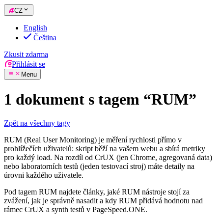
CZ
English
Čeština
Zkusit zdarma
Přihlásit se
Menu
1 dokument s tagem “RUM”
Zpět na všechny tagy
RUM (Real User Monitoring) je měření rychlosti přímo v
prohlížečích uživatelů: skript běží na vašem webu a sbírá metriky
pro každý load. Na rozdíl od CrUX (jen Chrome, agregovaná data)
nebo laboratorních testů (jeden testovací stroj) máte detaily na
úrovni každého uživatele.
Pod tagem RUM najdete články, jaké RUM nástroje stojí za
zvážení, jak je správně nasadit a kdy RUM přidává hodnotu nad
rámec CrUX a synth testů v PageSpeed.ONE.