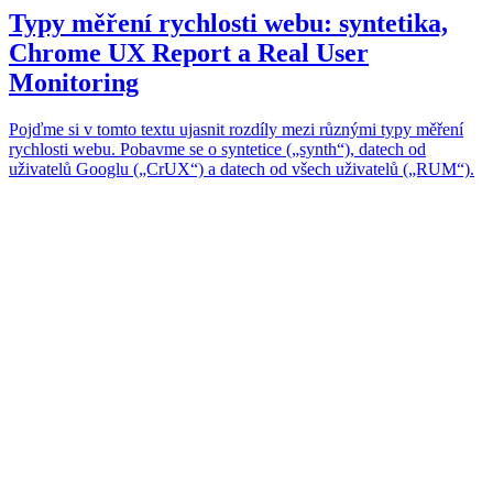
Typy měření rychlosti webu: syntetika,
Chrome UX Report a Real User
Monitoring
Pojďme si v tomto textu ujasnit rozdíly mezi různými typy měření
rychlosti webu. Pobavme se o syntetice („synth“), datech od
uživatelů Googlu („CrUX“) a datech od všech uživatelů („RUM“).