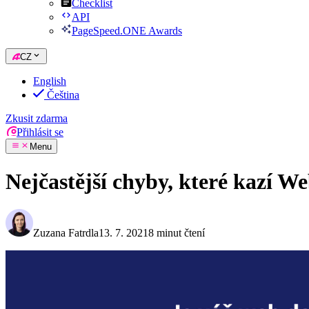
Checklist
API
PageSpeed.ONE Awards
CZ
English
Čeština
Zkusit zdarma
Přihlásit se
Menu
Nejčastější chyby, které kazí We
Zuzana Fatrdla
13. 7. 2021
8 minut čtení