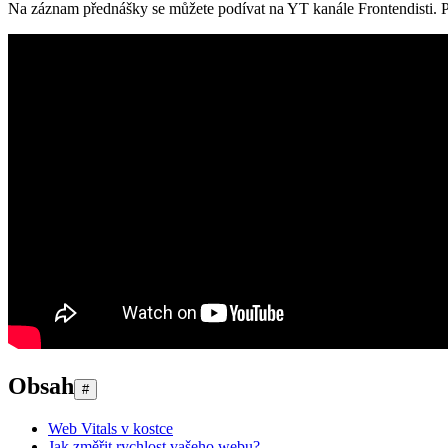
Na záznam přednášky se můžete podívat na YT kanále Frontendisti. P
Obsah
#
Web Vitals v kostce
Jak změřit rychlost vašeho webu?