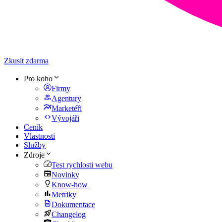
Zkusit zdarma
Pro koho
Firmy
Agentury
Marketéři
Vývojáři
Ceník
Vlastnosti
Služby
Zdroje
Test rychlosti webu
Novinky
Know-how
Metriky
Dokumentace
Changelog