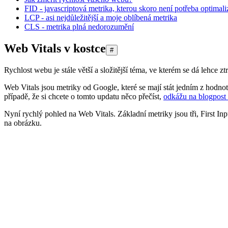
FID - javascriptová metrika, kterou skoro není potřeba optimali
LCP - asi nejdůležitější a moje oblíbená metrika
CLS - metrika plná nedorozumění
Web Vitals v kostce
#
Rychlost webu je stále větší a složitější téma, ve kterém se dá lehce zt
Web Vitals jsou metriky od Google, které se mají stát jedním z hodno
případě, že si chcete o tomto updatu něco přečíst,
odkážu na blogpost
Nyní rychlý pohled na Web Vitals. Základní metriky jsou tři, First I
na obrázku.