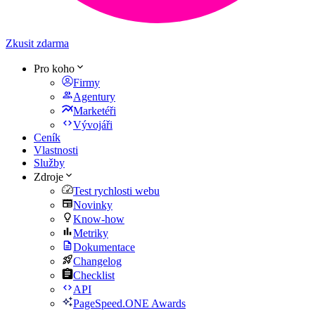
Zkusit zdarma
Pro koho
Firmy
Agentury
Marketéři
Vývojáři
Ceník
Vlastnosti
Služby
Zdroje
Test rychlosti webu
Novinky
Know-how
Metriky
Dokumentace
Changelog
Checklist
API
PageSpeed.ONE Awards