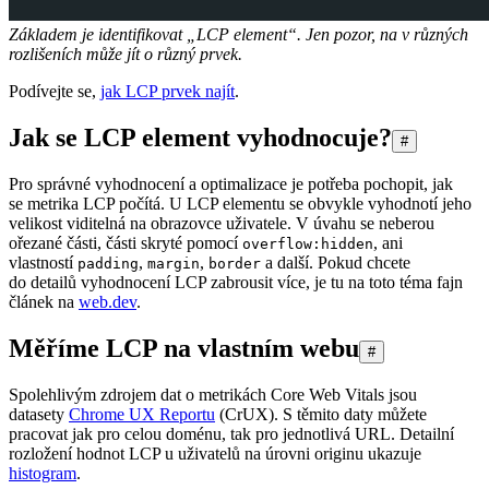
Základem je identifikovat „LCP element“. Jen pozor, na v různých
rozlišeních může jít o různý prvek.
Podívejte se,
jak LCP prvek najít
.
Jak se LCP element vyhodnocuje?
#
Pro správné vyhodnocení a optimalizace je potřeba pochopit, jak
se metrika LCP počítá. U LCP elementu se obvykle vyhodnotí jeho
velikost viditelná na obrazovce uživatele. V úvahu se neberou
ořezané části, části skryté pomocí
, ani
overflow:hidden
vlastností
,
,
a další. Pokud chcete
padding
margin
border
do detailů vyhodnocení LCP zabrousit více, je tu na toto téma fajn
článek na
web.dev
.
Měříme LCP na vlastním webu
#
Spolehlivým zdrojem dat o metrikách Core Web Vitals jsou
datasety
Chrome UX Reportu
(CrUX). S těmito daty můžete
pracovat jak pro celou doménu, tak pro jednotlivá URL. Detailní
rozložení hodnot LCP u uživatelů na úrovni originu ukazuje
histogram
.