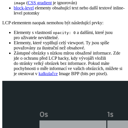
(
CSS gradient
je ignorován)
image
block-level
elementy obsahující text nebo další textové inline-
level potomky
LCP elementem naopak nemohou být následující prvky:
Elementy s vlastností
a dalšími, které jsou
opacity: 0
pro uživatele neviditelné.
Elementy, které vyplňují celý viewport. Ty jsou spíše
považovány za ilustrační než obsahové.
Zástupné obrázky s nízkou mírou obsažené informace. Zde
jde o ochranu před LCP hacky, kdy vývojáři vložili
do stránky velký obrázek bez informace. Pokud máte
pochybnosti o míře informací ve vašich obrázcích, můžete si
je otestovat v
kalkulačce
Image BPP (bits per pixel).