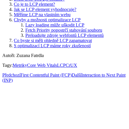
Co je to LCP element?
Jak se LCP element vyhodnocuje?
Měříme LCP na vlastním webu
Chyby a možnosti optimalizace LCP
Lazy loading může uškodit LCP
Fetch Priority popostrčí stahování souboru
Preloadujte zdroje webfontů LCP elementů
Co byste si měli ohledně LCP zapamatovat
S optimalizací LCP máme roky zkušeností
Autoři
:
Zuzana Fatrdla
Tagy
:
Metriky
Core Web Vitals
LCP
CrUX
Předchozí
First Contentful Paint (FCP)
Další
Interaction to Next Paint
(INP)