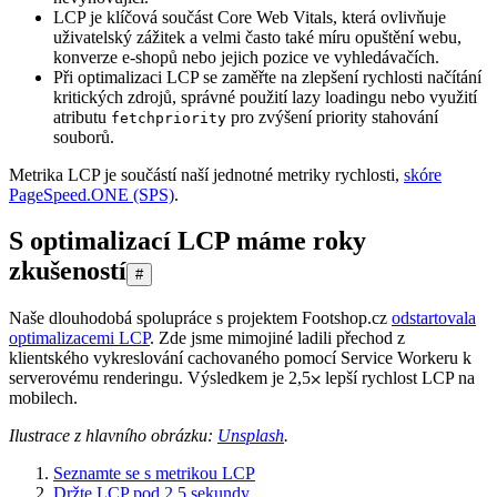
LCP je klíčová součást Core Web Vitals, která ovlivňuje
uživatelský zážitek a velmi často také míru opuštění webu,
konverze e-shopů nebo jejich pozice ve vyhledávačích.
Při optimalizaci LCP se zaměřte na zlepšení rychlosti načítání
kritických zdrojů, správné použití lazy loadingu nebo využití
atributu
pro zvýšení priority stahování
fetchpriority
souborů.
Metrika LCP je součástí naší jednotné metriky rychlosti,
skóre
PageSpeed.ONE (SPS)
.
S optimalizací LCP máme roky
zkušeností
#
Naše dlouhodobá spolupráce s projektem Footshop.cz
odstartovala
optimalizacemi LCP
. Zde jsme mimojiné ladili přechod z
klientského vykreslování cachovaného pomocí Service Workeru k
serverovému renderingu. Výsledkem je 2,5⨉ lepší rychlost LCP na
mobilech.
Ilustrace z hlavního obrázku:
Unsplash
.
Seznamte se s metrikou LCP
Držte LCP pod 2,5 sekundy