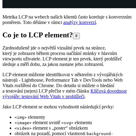
Metrika LCP na webech našich klientů často koreluje s konverzním
poměrem. Toto děláme v rámci
analýzy konverzí
.
Co je to LCP element?
#
Zjednodušeně jde o největší vizuální prvek na stránce,
který je zobrazen během procesu načítání stránky v hlavním
viewportu uživatele. LCP element je ten prvek, který prohlížeč
sleduje a měří dobu, za jakou nastane jeho zobrazení.
LCP element můžeme identifikovat v některém z vývojářských
nástrojů - Lighthouse, Performance Tab v DevTools nebo Web
Vitals rozšíření do Chrome. Do detailu si můžete o hledání
a testování (nejen) LCP přečíst v mém článku
Klíčová dovednost
vývojáře: testování Web Vitals v prohlížeči
.
Jako LCP element se mohou vyhodnotit následující prvky:
elementy
<img>
element uvnitř
elementu
<image>
<svg>
element s „poster“ obrázkem
<video>
obrázek na pozadí, pomocí vlastnosti
background-