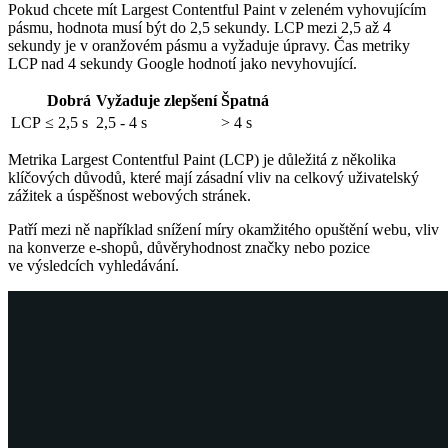
Pokud chcete mít Largest Contentful Paint v zeleném vyhovujícím
pásmu, hodnota musí být do 2,5 sekundy. LCP mezi 2,5 až 4
sekundy je v oranžovém pásmu a vyžaduje úpravy. Čas metriky
LCP nad 4 sekundy Google hodnotí jako nevyhovující.
Dobrá
Vyžaduje zlepšení
Špatná
LCP
≤ 2,5 s
2,5 - 4 s
> 4 s
Metrika Largest Contentful Paint (LCP) je důležitá z několika
klíčových důvodů, které mají zásadní vliv na celkový uživatelský
zážitek a úspěšnost webových stránek.
Patří mezi ně například snížení míry okamžitého opuštění webu, vliv
na konverze e-shopů, důvěryhodnost značky nebo pozice
ve výsledcích vyhledávání.