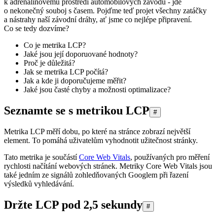
k adrenalinovému prostředí automobilových závodů - jde
o nekonečný souboj s časem. Pojďme teď projet všechny zatáčky
a nástrahy naší závodní dráhy, ať jsme co nejlépe připravení.
Co se tedy dozvíme?
Co je metrika LCP?
Jaké jsou její doporuované hodnoty?
Proč je důležitá?
Jak se metrika LCP počítá?
Jak a kde ji doporučujeme měřit?
Jaké jsou časté chyby a možnosti optimalizace?
Seznamte se s metrikou LCP
#
Metrika LCP měří dobu, po které na stránce zobrazí největší
element. To pomáhá uživatelům vyhodnotit užitečnost stránky.
Tato metrika je součástí
Core Web Vitals
, používaných pro měření
rychlosti načítání webových stránek. Metriky Core Web Vitals jsou
také jedním ze signálů zohledňovaných Googlem při řazení
výsledků vyhledávání.
Držte LCP pod 2,5 sekundy
#