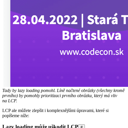
Tady by lazy loading pomohl. Líně načtené obrázky (všechny kromě
prvního) by pomohly prioritizaci prvního obrázku, který má vliv
na LCP.
LCP ale můžete zlepšit i komplexnějšími úpravami, které si
popíšeme níže:
Lazy loading může uškodit LCP
#