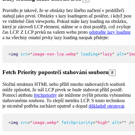
Pravidlo je takové, že se obrázky bez líného načtení v prohlížeči
stahují jako první. Obrázky s lazy loadingem až posléze, i když jsou
ve viditelné části viewportu. Pokud máte lazy loading na obrázku,
který je zároveň LCP element, stáhne se o dost později, což zvyšuje
čas LCP. Z LCP prvků na vašem webu proto
odstraňte lazy loading
a na všechny ostatní prvky lazy loading naopak přidejte:
<
img
src
=
"
image-non-lcp.webp
"
loading
=
"
lazy
"
alt
=
"
Im
Fetch Priority popostrčí stahování souboru
#
Složitá struktura HTML nebo příliš mnoho stahovaných souborů
může způsobit, že náš LCP prvek se bude stahovat příliš pozdě.
Pomocí atributu
fetchpriority
ale můžeme zvýšit prioritu vybranému
stahovanému souboru. To zlepší metriku LCP. S touto technikou
je nicméně potřeba zacházet opatrně a dopad
důkladně otestovat
.
<
img
src
=
"
image.webp
"
fetchpriority
=
"
high
"
alt
=
"
"
/>