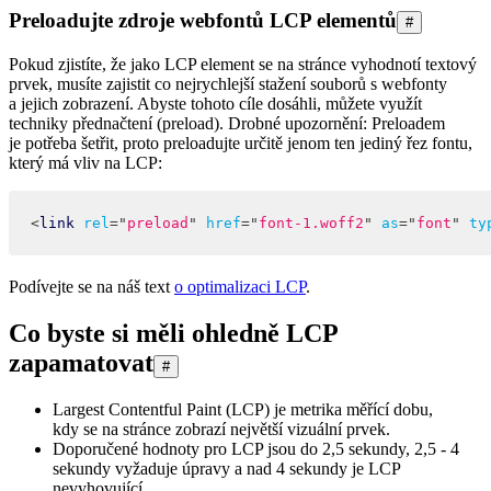
Preloadujte zdroje webfontů LCP elementů
#
Pokud zjistíte, že jako LCP element se na stránce vyhodnotí textový
prvek, musíte zajistit co nejrychlejší stažení souborů s webfonty
a jejich zobrazení. Abyste tohoto cíle dosáhli, můžete využít
techniky přednačtení (preload). Drobné upozornění: Preloadem
je potřeba šetřit, proto preloadujte určitě jenom ten jediný řez fontu,
který má vliv na LCP:
<
link
rel
=
"
preload
"
href
=
"
font-1.woff2
"
as
=
"
font
"
ty
Podívejte se na náš text
o optimalizaci LCP
.
Co byste si měli ohledně LCP
zapamatovat
#
Largest Contentful Paint (LCP) je metrika měřící dobu,
kdy se na stránce zobrazí největší vizuální prvek.
Doporučené hodnoty pro LCP jsou do 2,5 sekundy, 2,5 - 4
sekundy vyžaduje úpravy a nad 4 sekundy je LCP
nevyhovující.