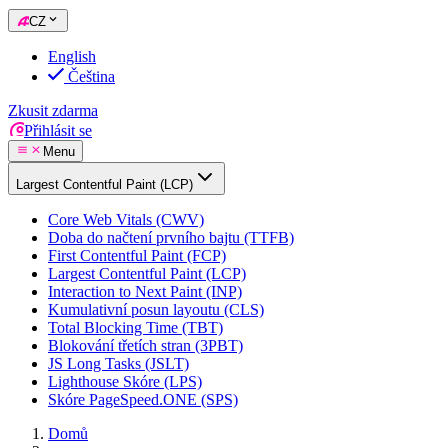
CZ
English
Čeština
Zkusit zdarma
Přihlásit se
Menu
Largest Contentful Paint (LCP)
Core Web Vitals (CWV)
Doba do načtení prvního bajtu (TTFB)
First Contentful Paint (FCP)
Largest Contentful Paint (LCP)
Interaction to Next Paint (INP)
Kumulativní posun layoutu (CLS)
Total Blocking Time (TBT)
Blokování třetích stran (3PBT)
JS Long Tasks (JSLT)
Lighthouse Skóre (LPS)
Skóre PageSpeed.ONE (SPS)
Domů