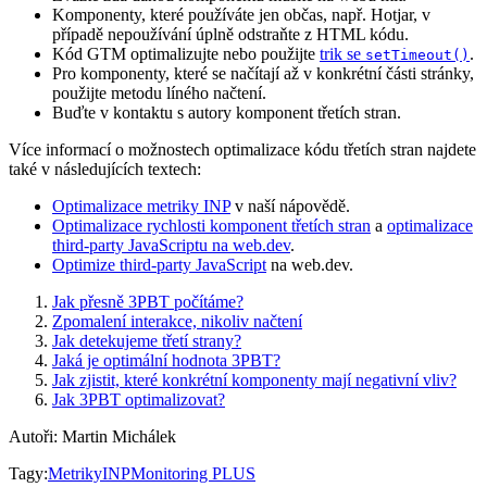
Komponenty, které používáte jen občas, např. Hotjar, v
případě nepoužívání úplně odstraňte z HTML kódu.
Kód GTM optimalizujte nebo použijte
trik se
.
setTimeout()
Pro komponenty, které se načítají až v konkrétní části stránky,
použijte metodu líného načtení.
Buďte v kontaktu s autory komponent třetích stran.
Více informací o možnostech optimalizace kódu třetích stran najdete
také v následujících textech:
Optimalizace metriky INP
v naší nápovědě.
Optimalizace rychlosti komponent třetích stran
a
optimalizace
third-party JavaScriptu na web.dev
.
Optimize third-party JavaScript
na web.dev.
Jak přesně 3PBT počítáme?
Zpomalení interakce, nikoliv načtení
Jak detekujeme třetí strany?
Jaká je optimální hodnota 3PBT?
Jak zjistit, které konkrétní komponenty mají negativní vliv?
Jak 3PBT optimalizovat?
Autoři
:
Martin Michálek
Tagy
:
Metriky
INP
Monitoring PLUS