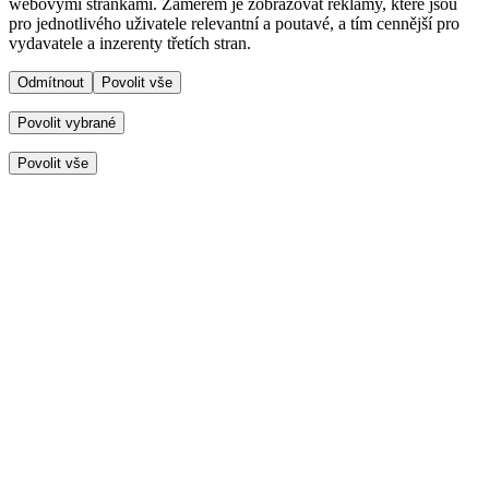
webovými stránkami. Záměrem je zobrazovat reklamy, které jsou
pro jednotlivého uživatele relevantní a poutavé, a tím cennější pro
vydavatele a inzerenty třetích stran.
Odmítnout
Povolit vše
Povolit vybrané
Povolit vše