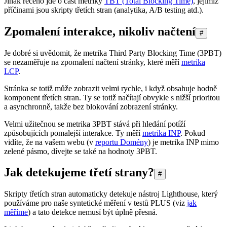
Jinak řečeno jde o část metriky
TBT (Total Blocking Time)
, jejímiž
příčinami jsou skripty třetích stran (analytika, A/B testing atd.).
Zpomalení interakce, nikoliv načtení
#
Je dobré si uvědomit, že metrika Third Party Blocking Time (3PBT)
se nezaměřuje na zpomalení načtení stránky, které měří
metrika
LCP
.
Stránka se totiž může zobrazit velmi rychle, i když obsahuje hodně
komponent třetích stran. Ty se totiž načítají obvykle s nižší prioritou
a asynchronně, takže bez blokování zobrazení stránky.
Velmi užitečnou se metrika 3PBT stává při hledání potíží
způsobujících pomalejší interakce. Ty měří
metrika INP
. Pokud
vidíte, že na vašem webu (v
reportu Domény
) je metrika INP mimo
zelené pásmo, dívejte se také na hodnoty 3PBT.
Jak detekujeme třetí strany?
#
Skripty třetích stran automaticky detekuje nástroj Lighthouse, který
používáme pro naše syntetické měření v testů PLUS (viz
jak
měříme
) a tato detekce nemusí být úplně přesná.