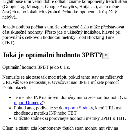
Lighthouse umí velmi dobře odhalit známé komponenty třetích stran
(Google Tag Manager, Google Analytics, Hotjar…), ale u méně
častých nebo lokálních výrobců těchto komponent tak úspěšný
nebývá.
Je tedy potřeba počítat s tím, že zobrazené číslo může představovat
část skutečné hodnoty. Přesto jde o užitečný indikátor, hlavně při
porovnání s celkovou hodnotou metriky Total Blocking Time
(TBT).
Jaká je optimální hodnota 3PBT?
#
Optimální hodnota 3PBT je do 0,1 s.
Nemusíte se ale zase tak moc trápit, pokud tento stav na měřených
URL váš web nedosahuje. Uvažovat nad 3PBT můžete pomocí
těchto otázek:
Je metrika INP na úrovni domény mimo zelenou hodnotu (viz
report Domény
)?
Pokud ano, podívejte se do
reportu Stránky
, které URL mají
zhoršenou metriku INP nebo TBT.
U těchto stránek si porovnejte hodnotu metriky 3PBT s TBT.
Cílem je zjistit, zda komponenty třetích stran mohou mít vliv na