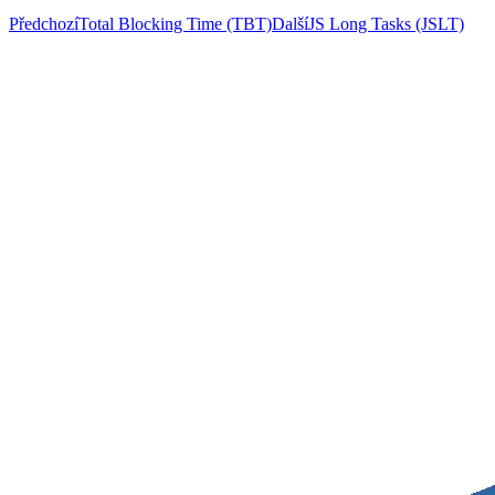
Předchozí
Total Blocking Time (TBT)
Další
JS Long Tasks (JSLT)