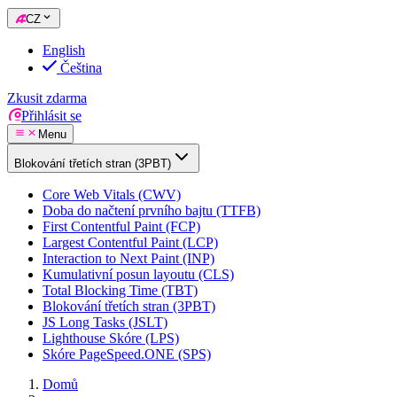
CZ
English
Čeština
Zkusit zdarma
Přihlásit se
Menu
Blokování třetích stran (3PBT)
Core Web Vitals (CWV)
Doba do načtení prvního bajtu (TTFB)
First Contentful Paint (FCP)
Largest Contentful Paint (LCP)
Interaction to Next Paint (INP)
Kumulativní posun layoutu (CLS)
Total Blocking Time (TBT)
Blokování třetích stran (3PBT)
JS Long Tasks (JSLT)
Lighthouse Skóre (LPS)
Skóre PageSpeed.ONE (SPS)
Domů