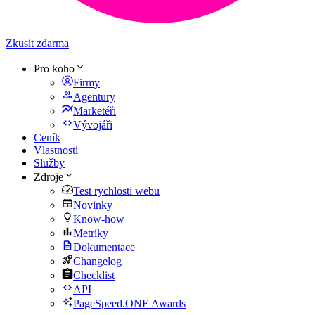
Zkusit zdarma
Pro koho
Firmy
Agentury
Marketéři
Vývojáři
Ceník
Vlastnosti
Služby
Zdroje
Test rychlosti webu
Novinky
Know-how
Metriky
Dokumentace
Changelog
Checklist
API
PageSpeed.ONE Awards