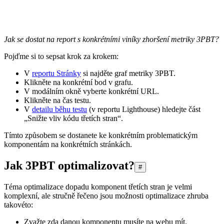
Jak se dostat na report s konkrétními viníky zhoršení metriky 3PBT?
Pojďme si to sepsat krok za krokem:
V
reportu Stránky
si najděte graf metriky 3PBT.
Klikněte na konkrétní bod v grafu.
V modálním okně vyberte konkrétní URL.
Klikněte na čas testu.
V
detailu běhu testu
(v reportu Lighthouse) hledejte část
„Snižte vliv kódu třetích stran“.
Tímto způsobem se dostanete ke konkrétním problematickým
komponentám na konkrétních stránkách.
Jak 3PBT optimalizovat?
#
Téma optimalizace dopadu komponent třetích stran je velmi
komplexní, ale stručně řečeno jsou možnosti optimalizace zhruba
takovéto:
Zvažte zda danou komponentu musíte na webu mít.