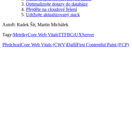
Optimalizujte dotazy do databáze
Přejděte na cloudové řešení
Udržujte aktualizovaný stack
Autoři
:
Radek Šír, Martin Michálek
Tagy
:
Metriky
Core Web Vitals
TTFB
CrUX
Server
Předchozí
Core Web Vitals (CWV)
Další
First Contentful Paint (FCP)