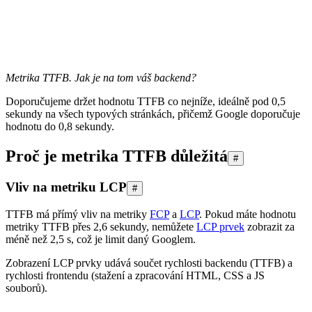
Metrika TTFB. Jak je na tom váš backend?
Doporučujeme držet hodnotu TTFB co nejníže, ideálně pod 0,5
sekundy na všech typových stránkách, přičemž Google doporučuje
hodnotu do 0,8 sekundy.
Proč je metrika TTFB důležitá
#
Vliv na metriku LCP
#
TTFB má přímý vliv na metriky
FCP
a
LCP
. Pokud máte hodnotu
metriky TTFB přes 2,6 sekundy, nemůžete
LCP prvek
zobrazit za
méně než 2,5 s, což je limit daný Googlem.
Zobrazení LCP prvky udává součet rychlosti backendu (TTFB) a
rychlosti frontendu (stažení a zpracování HTML, CSS a JS
souborů).