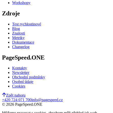
Workshopy
Zdroje
Test rychlosti
nové
Blog
Znalosti
Metriky
Dokumentace
Changelog
PageSpeed.ONE
Kontakty
Newsletter
Obchodní podmínky
Osobní údaje
Cookies
Zpět nahoru
+420 724 071 700
info@pagespeed.cz
©
2026
PageSpeed.ONE
Můžeme pracovat s cookies, abychom měli přehled jak web