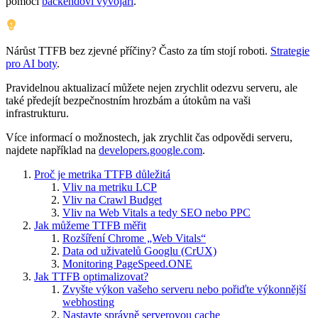
pomoci
backendoví vývojáři
.
Nárůst TTFB bez zjevné příčiny? Často za tím stojí roboti.
Strategie
pro AI boty
.
Pravidelnou aktualizací můžete nejen zrychlit odezvu serveru, ale
také předejít bezpečnostním hrozbám a útokům na vaši
infrastrukturu.
Více informací o možnostech, jak zrychlit čas odpovědi serveru,
najdete například na
developers.google.com
.
Proč je metrika TTFB důležitá
Vliv na metriku LCP
Vliv na Crawl Budget
Vliv na Web Vitals a tedy SEO nebo PPC
Jak můžeme TTFB měřit
Rozšíření Chrome „Web Vitals“
Data od uživatelů Googlu (CrUX)
Monitoring PageSpeed.ONE
Jak TTFB optimalizovat?
Zvyšte výkon vašeho serveru nebo pořiďte výkonnější
webhosting
Nastavte správně serverovou cache