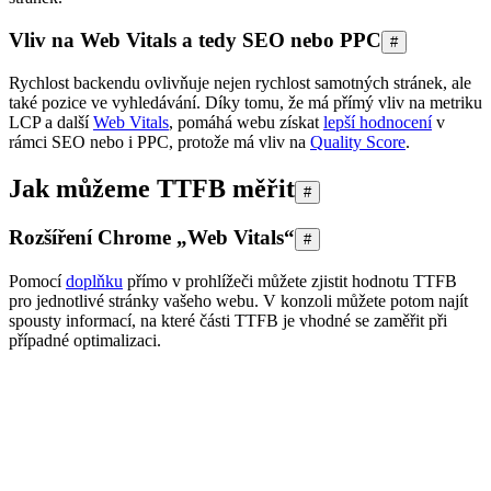
Vliv na Web Vitals a tedy SEO nebo PPC
#
Rychlost backendu ovlivňuje nejen rychlost samotných stránek, ale
také pozice ve vyhledávání. Díky tomu, že má přímý vliv na metriku
LCP a další
Web Vitals
, pomáhá webu získat
lepší hodnocení
v
rámci SEO nebo i PPC, protože má vliv na
Quality Score
.
Jak můžeme TTFB měřit
#
Rozšíření Chrome „Web Vitals“
#
Pomocí
doplňku
přímo v prohlížeči můžete zjistit hodnotu TTFB
pro jednotlivé stránky vašeho webu. V konzoli můžete potom najít
spousty informací, na které části TTFB je vhodné se zaměřit při
případné optimalizaci.