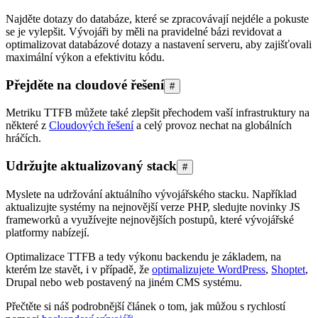
Najděte dotazy do databáze, které se zpracovávají nejdéle a pokuste
se je vylepšit. Vývojáři by měli na pravidelné bázi revidovat a
optimalizovat databázové dotazy a nastavení serveru, aby zajišťovali
maximální výkon a efektivitu kódu.
Přejděte na cloudové řešení
#
Metriku TTFB můžete také zlepšit přechodem vaší infrastruktury na
některé z
Cloudových řešení
a celý provoz nechat na globálních
hráčích.
Udržujte aktualizovaný stack
#
Myslete na udržování aktuálního vývojářského stacku. Například
aktualizujte systémy na nejnovější verze PHP, sledujte novinky JS
frameworků a využívejte nejnovějších postupů, které vývojářské
platformy nabízejí.
Optimalizace TTFB a tedy výkonu backendu je základem, na
kterém lze stavět, i v případě, že
optimalizujete WordPress
,
Shoptet
,
Drupal nebo web postavený na jiném CMS systému.
Přečtěte si náš podrobnější článek o tom, jak můžou s rychlostí