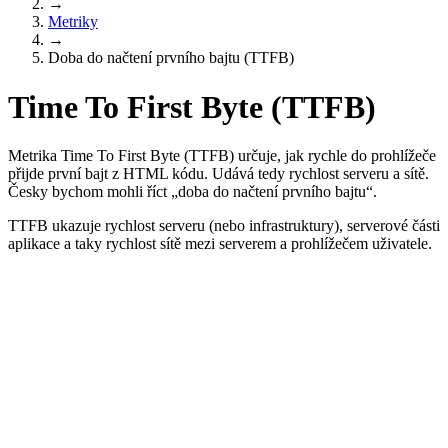
→
Metriky
→
Doba do načtení prvního bajtu (TTFB)
Time To First Byte (TTFB)
Metrika Time To First Byte (TTFB) určuje, jak rychle do prohlížeče
přijde první bajt z HTML kódu. Udává tedy rychlost serveru a sítě.
Česky bychom mohli říct „doba do načtení prvního bajtu“.
TTFB ukazuje rychlost serveru (nebo infrastruktury), serverové části
aplikace a taky rychlost sítě mezi serverem a prohlížečem uživatele.