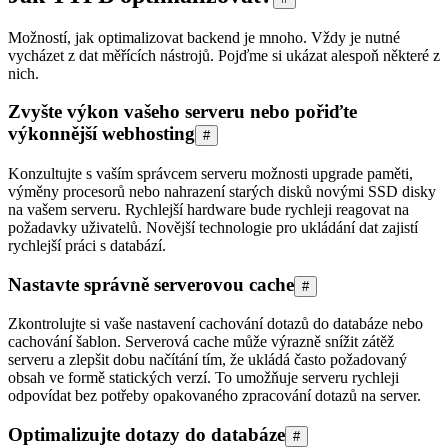
Možností, jak optimalizovat backend je mnoho. Vždy je nutné
vycházet z dat měřících nástrojů. Pojďme si ukázat alespoň některé z
nich.
Zvyšte výkon vašeho serveru nebo pořiďte
výkonnější webhosting
#
Konzultujte s vaším správcem serveru možnosti upgrade paměti,
výměny procesorů nebo nahrazení starých disků novými SSD disky
na vašem serveru. Rychlejší hardware bude rychleji reagovat na
požadavky uživatelů. Novější technologie pro ukládání dat zajistí
rychlejší práci s databází.
Nastavte správně serverovou cache
#
Zkontrolujte si vaše nastavení cachování dotazů do databáze nebo
cachování šablon. Serverová cache může výrazně snížit zátěž
serveru a zlepšit dobu načítání tím, že ukládá často požadovaný
obsah ve formě statických verzí. To umožňuje serveru rychleji
odpovídat bez potřeby opakovaného zpracování dotazů na server.
Optimalizujte dotazy do databáze
#