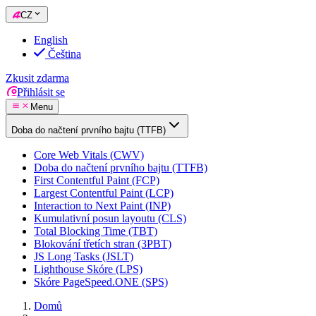
CZ
English
Čeština
Zkusit zdarma
Přihlásit se
Menu
Doba do načtení prvního bajtu (TTFB)
Core Web Vitals (CWV)
Doba do načtení prvního bajtu (TTFB)
First Contentful Paint (FCP)
Largest Contentful Paint (LCP)
Interaction to Next Paint (INP)
Kumulativní posun layoutu (CLS)
Total Blocking Time (TBT)
Blokování třetích stran (3PBT)
JS Long Tasks (JSLT)
Lighthouse Skóre (LPS)
Skóre PageSpeed.ONE (SPS)
Domů