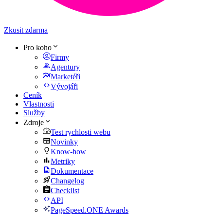
Zkusit zdarma
Pro koho
Firmy
Agentury
Marketéři
Vývojáři
Ceník
Vlastnosti
Služby
Zdroje
Test rychlosti webu
Novinky
Know-how
Metriky
Dokumentace
Changelog
Checklist
API
PageSpeed.ONE Awards