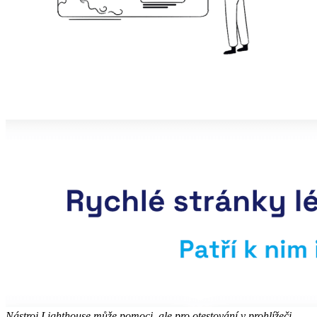
Nástroj Lighthouse může pomoci, ale pro otestování v prohlížeči