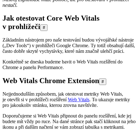
nestačí.
Jak otestovat Core Web Vitals
v prohlížeči
#
Základním nástrojem pro naše testování budou vývojářské nástroje
(„Dev Tools“) v prohlížeči Google Chrome. Ty totiž obsahují další,
často dobře skryté vychytávky, které nám značně ulehčí práci.
Konkrétně se dneska budeme bavit o Web Vitals rozšíření do
Chrome a panelu Performance.
Web Vitals Chrome Extension
#
Nejjednodušším způsobem, jak otestovat metriky Web Vitals,
je otevřít si v prohlížeči rozšíření
Web Vitals
. To ukazuje metriky
pro jakoukoliv stránku, kterou zrovna navštívíte.
Doporučujeme si Web Vitals připnout do panelu rozšíření, kde jej
budete mít vždy po ruce. Na dané stránce pak stačí kliknout na jeho
ikonu a při dalším načtení se vám zobrazí tabulka s metrikami.