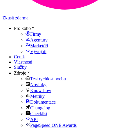
Zkusit zdarma
Pro koho
Firmy
Agentury
Marketéři
Vývojáři
Ceník
Vlastnosti
Služby
Zdroje
Test rychlosti webu
Novinky
Know-how
Metriky
Dokumentace
Changelog
Checklist
API
PageSpeed.ONE Awards