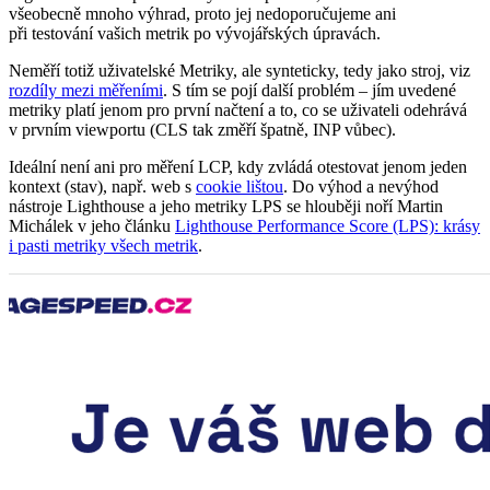
všeobecně mnoho výhrad, proto jej nedoporučujeme ani
při testování vašich metrik po vývojářských úpravách.
Neměří totiž uživatelské Metriky, ale synteticky, tedy jako stroj, viz
rozdíly mezi měřeními
. S tím se pojí další problém – jím uvedené
metriky platí jenom pro první načtení a to, co se uživateli odehrává
v prvním viewportu (CLS tak změří špatně, INP vůbec).
Ideální není ani pro měření LCP, kdy zvládá otestovat jenom jeden
kontext (stav), např. web s
cookie lištou
. Do výhod a nevýhod
nástroje Lighthouse a jeho metriky LPS se hlouběji noří Martin
Michálek v jeho článku
Lighthouse Performance Score (LPS): krásy
i pasti metriky všech metrik
.