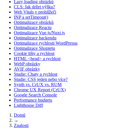
Lazy loading obrázků
CLS: Jak držet výšku?
Web Vitals v prohlížeči
INP a setTimeout()
Optimalizace obrázků
Optimalizace Reactu
Optimalizace Vue.js/Nuxt.js
Optimalizace backendu
Optimalizace rychlosti WordPressu
Optimalizace Shoptetu
Cookie lišty a rychlost
HTML <head> a rychlost
WebP obrázky
AVIF obrázky
Studie: Chaty a rychlost
Studie: CSS jeden nebo více?
Synth vs. CrUX vs. RUM
Chrome UX Report (CrUX)
Google Search Console
Performance budgets
Lighthouse Diff
Domů
→
Znalosti