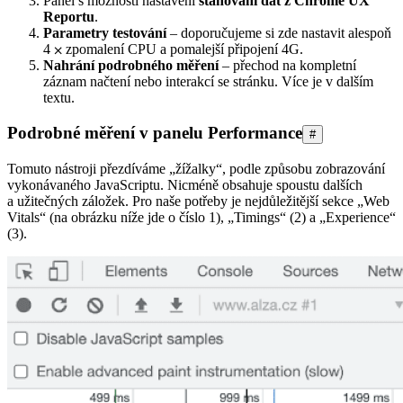
Panel s možností nastavení
stahování dat z Chrome UX
Reportu
.
Parametry testování
– doporučujeme si zde nastavit alespoň
4 ⨉ zpomalení CPU a pomalejší připojení 4G.
Nahrání podrobného měření
– přechod na kompletní
záznam načtení nebo interakcí se stránku. Více je v dalším
textu.
Podrobné měření v panelu Performance
#
Tomuto nástroji přezdíváme „žížalky“, podle způsobu zobrazování
vykonávaného JavaScriptu. Nicméně obsahuje spoustu dalších
a užitečných záložek. Pro naše potřeby je nejdůležitější sekce „Web
Vitals“ (na obrázku níže jde o číslo 1), „Timings“ (2) a „Experience“
(3).