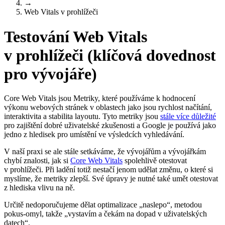
→
Web Vitals v prohlížeči
Testování Web Vitals
v prohlížeči (klíčová dovednost
pro vývojáře)
Core Web Vitals jsou Metriky, které používáme k hodnocení
výkonu webových stránek v oblastech jako jsou rychlost načítání,
interaktivita a stabilita layoutu. Tyto metriky jsou
stále více důležité
pro zajištění dobré uživatelské zkušenosti a Google je používá jako
jedno z hledisek pro umístění ve výsledcích vyhledávání.
V naší praxi se ale stále setkáváme, že vývojářům a vývojářkám
chybí znalosti, jak si
Core Web Vitals
spolehlivě otestovat
v prohlížeči. Při ladění totiž nestačí jenom udělat změnu, o které si
myslíme, že metriky zlepší. Své úpravy je nutné také umět otestovat
z hlediska vlivu na ně.
Určitě nedoporučujeme dělat optimalizace „naslepo“, metodou
pokus-omyl, takže „vystavím a čekám na dopad v uživatelských
datech“.