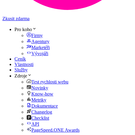
Zkusit zdarma
Pro koho
Firmy
Agentury
Marketéři
Vývojáři
Ceník
Vlastnosti
Služby
Zdroje
Test rychlosti webu
Novinky
Know-how
Metriky
Dokumentace
Changelog
Checklist
API
PageSpeed.ONE Awards