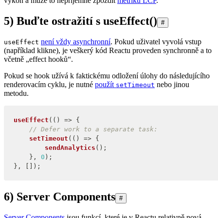
výkon a může to nepříjemně zpozdit
metriku LCP
.
5) Buďte ostražití s useEffect()
#
není vždy asynchronní
. Pokud uživatel vyvolá vstup
useEffect
(například klikne), je veškerý kód Reactu proveden synchronně a to
včetně „effect hooků“.
Pokud se hook užívá k faktickému odložení úlohy do následujícího
renderovacím cyklu, je nutné
použít
nebo jinou
setTimeout
metodu.
useEffect
(
(
)
=>
{
// Defer work to a separate task:
setTimeout
(
(
)
=>
{
sendAnalytics
(
)
;
}
,
0
)
;
}
,
[
]
)
;
6) Server Components
#
Server Components
jsou funkcí, které je v Reactu relativně nová.