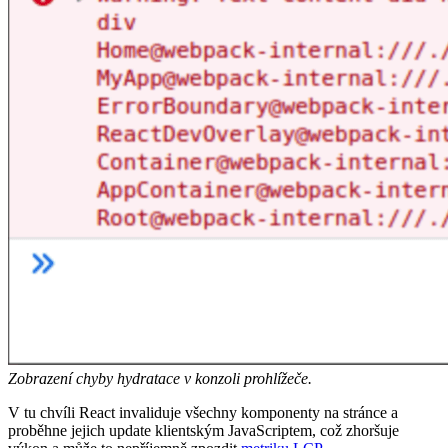
Zobrazení chyby hydratace v konzoli prohlížeče.
V tu chvíli React invaliduje všechny komponenty na stránce a
proběhne jejich update klientským JavaScriptem, což zhoršuje