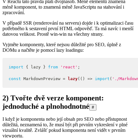
V Reactu tato pravda platí dvojnásob. Méně elementů znamená
méně komponent, to znamená méně JavaScriptu na stahování i
zpracování.
V případě SSR (renderování na serveru) dojde i k optimalizaci času
potřebného k sestavení první HTML odpověď. Ta má navíc i menší
datovou velikost. Prostě win-win na všechny strany.
Vyjměte komponenty, které nejsou důležité pro SEO, úplně z
DOMu a načtěte je pomocí lazy loadingu:
import
{
 lazy 
}
from
'react'
;
const
MarkdownPreview
=
lazy
(
(
)
=>
import
(
'./Markdow
2) Tvořte dvě verze komponent:
jednoduché a plnohodnotné
#
I když je komponenta nebo její obsah pro SEO nebo přístupnost
důležitá, neznamená to, že musí být při prvním vykreslení v plné
vizuální kvalitě. Zvlášť pokud komponenta není vidět v prvním
viewportu.