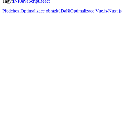
Tagy
:
INP
JavaScript
React
Předchozí
Optimalizace obrázků
Další
Optimalizace Vue.js/Nuxt.js