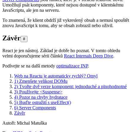
Umožňují psát komponenty, které nejsou dostupné v klientskému
JavaScriptu, ale jen na serveru.
To znamená, že klient obdrží již vykreslený obsah a nemusí spouštět
znovu JavaScript k tomu, aby se obsah zobrazil nebo oživil.
Závěr
#
React je jen nástroj. Základ je dobře ho poznat. V tomto ohledu
velmi doporučujeme sérii článků
React Internals Deep Dive
.
Podívejte se na další metody
optimalizace INP
.
Web na Reactu je automaticky rychlý? Omyl
1) Zmenšete velikost DOMu
2) Tvořte dvě verze komponent: jednoduché a plnohodnotné
3) Používejte <Suspense>
4) Pozor na chyby hydratace
5) Buďte ostražití s useEffect()
6) Server Components
Závěr
Autoři
:
Michal Matuška