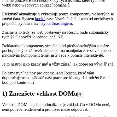
Interně používá React několik chytrých technik, které rychlosti
webů nebo webových aplikací pomáhají.
Efektivně aktualizuje a vykresluje pouze komponenty, ve kterých se
změní data. Systém
hooků
zase částečně chrání web od nechtěných
přepočtů layoutu a tzv.
layout thrashingem
.
Znamená to tedy, že web postavený na Reactu bude automaticky
rychlý? Odpověď je jednoduchá: NE.
Deklarativní komponenty sice činí kód předvídatelnějším a snáze
pochopitelným, zároveň ale neopatrná manipulace se stavem nebo
množstvím komponent téměř jistě vede k pomalé interaktivitě.
Je to nástroj jako každý jiný a vždy záleží, jak dobře jej vývojář zná.
Pojďme nyní na tipy pro optimalizaci Reactu, které vám
doporučujeme na základě naší práce pro klienty. Jak udržet Reactí
kód pod kontrolou?
1) Zmenšete velikost DOMu
#
Velikosti DOMu a jeho optimalizace je základ. Co v DOMu není,
není potřeba renderovat a prohlížeč může odpočívat.