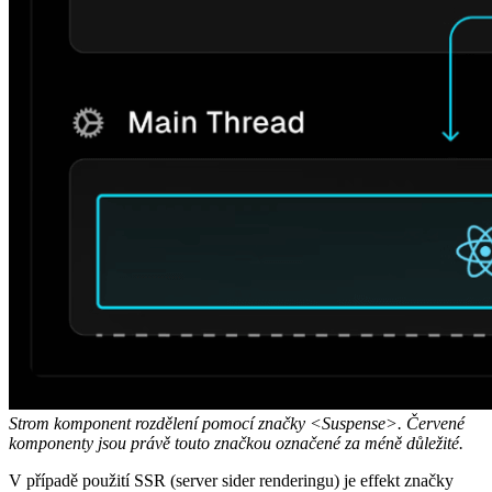
Strom komponent rozdělení pomocí značky <Suspense>. Červené
komponenty jsou právě touto značkou označené za méně důležité.
V případě použití SSR (server sider renderingu) je effekt značky