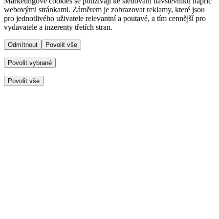
Marketingové cookies se používají ke sledování návštěvníků napříč
webovými stránkami. Záměrem je zobrazovat reklamy, které jsou
pro jednotlivého uživatele relevantní a poutavé, a tím cennější pro
vydavatele a inzerenty třetích stran.
Odmítnout
Povolit vše
Povolit vybrané
Povolit vše