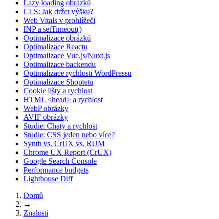
Lazy loading obrázků
CLS: Jak držet výšku?
Web Vitals v prohlížeči
INP a setTimeout()
Optimalizace obrázků
Optimalizace Reactu
Optimalizace Vue.js/Nuxt.js
Optimalizace backendu
Optimalizace rychlosti WordPressu
Optimalizace Shoptetu
Cookie lišty a rychlost
HTML <head> a rychlost
WebP obrázky
AVIF obrázky
Studie: Chaty a rychlost
Studie: CSS jeden nebo více?
Synth vs. CrUX vs. RUM
Chrome UX Report (CrUX)
Google Search Console
Performance budgets
Lighthouse Diff
Domů
→
Znalosti