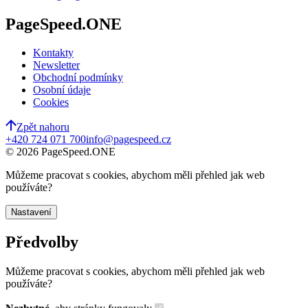
PageSpeed.ONE
Kontakty
Newsletter
Obchodní podmínky
Osobní údaje
Cookies
Zpět nahoru
+420 724 071 700
info@pagespeed.cz
©
2026
PageSpeed.ONE
Můžeme pracovat s cookies, abychom měli přehled jak web
používáte?
Nastavení
Předvolby
Můžeme pracovat s cookies, abychom měli přehled jak web
používáte?