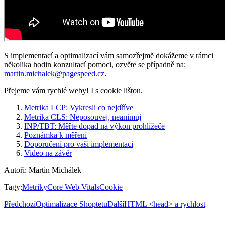
S implementací a optimalizací vám samozřejmě dokážeme v rámci
několika hodin konzultací pomoci, ozvěte se případně na:
martin.michalek@pagespeed.cz
.
Přejeme vám rychlé weby! I s cookie lištou.
Metrika LCP: Vykresli co nejdříve
Metrika CLS: Neposouvej, neanimuj
INP/TBT: Měřte dopad na výkon prohlížeče
Poznámka k měření
Doporučení pro vaši implementaci
Video na závěr
Autoři
:
Martin Michálek
Tagy
:
Metriky
Core Web Vitals
Cookie
Předchozí
Optimalizace Shoptetu
Další
HTML <head> a rychlost