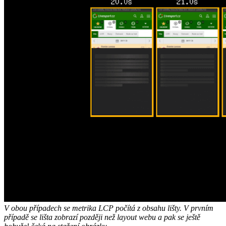
V obou případech se metrika LCP počítá z obsahu lišty. V prvním
případě se lišta zobrazí později než layout webu a pak se ještě