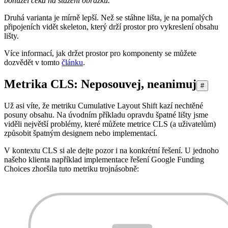
bohužel čeká na stažení obrázku.
Druhá varianta je mírně lepší. Než se stáhne lišta, je na pomalých
připojeních vidět skeleton, který drží prostor pro vykreslení obsahu
lišty.
Více informací, jak držet prostor pro komponenty se můžete
dozvědět v tomto
článku
.
Metrika CLS: Neposouvej, neanimuj
#
Už asi víte, že metriku Cumulative Layout Shift kazí nechtěné
posuny obsahu. Na úvodním příkladu opravdu špatné lišty jsme
viděli největší problémy, které můžete metrice CLS (a uživatelům)
způsobit špatným designem nebo implementací.
V kontextu CLS si ale dejte pozor i na konkrétní řešení. U jednoho
našeho klienta například implementace řešení Google Funding
Choices zhoršila tuto metriku trojnásobně: