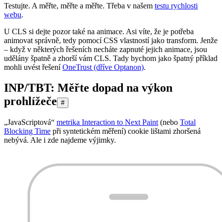
Testujte. A měřte, měřte a měřte. Třeba v našem
testu rychlosti
webu
.
U CLS si dejte pozor také na animace. Asi víte, že je potřeba
animovat správně, tedy pomocí CSS vlastností jako transform. Jenže
– když v některých řešeních necháte zapnuté jejich animace, jsou
udělány špatně a zhorší vám CLS. Tady bychom jako špatný příklad
mohli uvést řešení
OneTrust (dříve Optanon)
.
INP/TBT: Měřte dopad na výkon
prohlížeče
#
„JavaScriptová“
metrika Interaction to Next Paint
(nebo
Total
Blocking Time
při syntetickém měření) cookie lištami zhoršená
nebývá. Ale i zde najdeme výjimky.