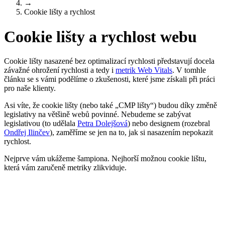
→
Cookie lišty a rychlost
Cookie lišty a rychlost webu
Cookie lišty nasazené bez optimalizací rychlosti představují docela
závažné ohrožení rychlosti a tedy i
metrik Web Vitals
. V tomhle
článku se s vámi podělíme o zkušenosti, které jsme získali při práci
pro naše klienty.
Asi víte, že cookie lišty (nebo také „CMP lišty“) budou díky změně
legislativy na většině webů povinné. Nebudeme se zabývat
legislativou (to udělala
Petra Dolejšová
) nebo designem (rozebral
Ondřej Ilinčev
), zaměříme se jen na to, jak si nasazením nepokazit
rychlost.
Nejprve vám ukážeme šampiona. Nejhorší možnou cookie lištu,
která vám zaručeně metriky zlikviduje.