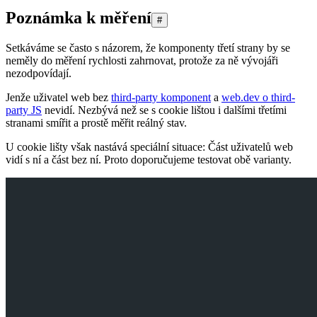
Poznámka k měření
#
Setkáváme se často s názorem, že komponenty třetí strany by se
neměly do měření rychlosti zahrnovat, protože za ně vývojáři
nezodpovídají.
Jenže uživatel web bez
third-party komponent
a
web.dev o third-
party JS
nevidí. Nezbývá než se s cookie lištou i dalšími třetími
stranami smířit a prostě měřit reálný stav.
U cookie lišty však nastává speciální situace: Část uživatelů web
vidí s ní a část bez ní. Proto doporučujeme testovat obě varianty.