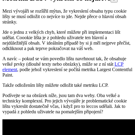
Mezi vývojáři se rozšířil mýtus, že vykreslení obsahu typu cookie
lišty se musí odložit co nejvíce to jde. Nejde přece o hlavní obsah
stránky.
Jde o jednu z velkých chyb, které můžete při implementaci lišt
udělat. Coookie lišta je z pohledu uživatele ten hlavní a
nejdůležitější obsah. V ideálním případě by si ji měl nejprve přečíst,
odkliknout a pak teprve pokračovat na váš web.
A navíc – pokud se vám povedlo lištu navrhnout tak, že obsahuje
velké prvky (dlouhé texty nebo obrázky), může se z ní stát
LCP
element
, podle jehož vykreslení se počítá metrika Largest Contentful
Paint.
Takže odložením lišty můžete odložit také metriku LCP.
Podívejte se na obrázek níže, jsou tam dva weby. Oba velké a
technicky komplexní. Pro jejich vývojáře je problematické cookie
lištu vykreslit dostatečně včas, i když pro to leccos udělali. Jak to
vypadá z pohledu uživatele na pomalejším připojení?