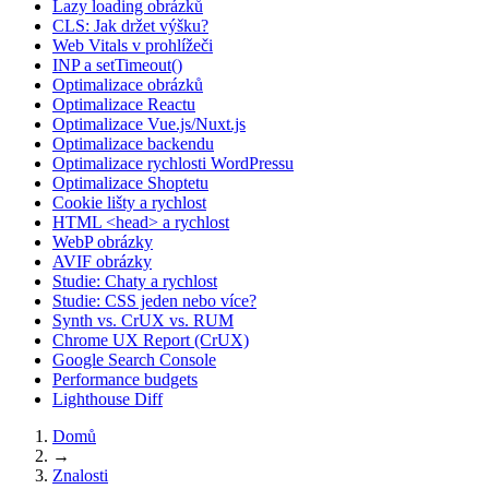
Lazy loading obrázků
CLS: Jak držet výšku?
Web Vitals v prohlížeči
INP a setTimeout()
Optimalizace obrázků
Optimalizace Reactu
Optimalizace Vue.js/Nuxt.js
Optimalizace backendu
Optimalizace rychlosti WordPressu
Optimalizace Shoptetu
Cookie lišty a rychlost
HTML <head> a rychlost
WebP obrázky
AVIF obrázky
Studie: Chaty a rychlost
Studie: CSS jeden nebo více?
Synth vs. CrUX vs. RUM
Chrome UX Report (CrUX)
Google Search Console
Performance budgets
Lighthouse Diff
Domů
→
Znalosti