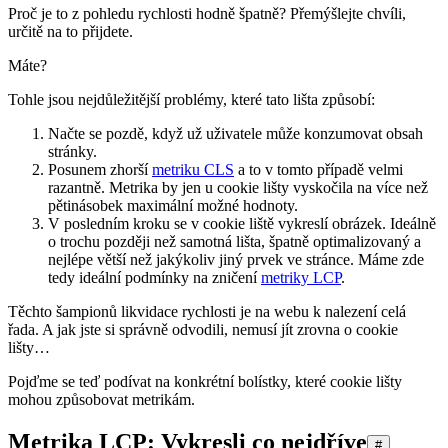
Proč je to z pohledu rychlosti hodně špatně? Přemýšlejte chvíli,
určitě na to přijdete.
Máte?
Tohle jsou nejdůležitější problémy, které tato lišta způsobí:
Načte se pozdě, když už uživatele může konzumovat obsah
stránky.
Posunem zhorší
metriku CLS
a to v tomto případě velmi
razantně. Metrika by jen u cookie lišty vyskočila na více než
pětinásobek maximální možné hodnoty.
V posledním kroku se v cookie liště vykreslí obrázek. Ideálně
o trochu později než samotná lišta, špatně optimalizovaný a
nejlépe větší než jakýkoliv jiný prvek ve stránce. Máme zde
tedy ideální podmínky na zničení
metriky LCP
.
Těchto šampionů likvidace rychlosti je na webu k nalezení celá
řada. A jak jste si správně odvodili, nemusí jít zrovna o cookie
lišty…
Pojďme se teď podívat na konkrétní bolístky, které cookie lišty
mohou způsobovat metrikám.
Metrika LCP: Vykresli co nejdříve
#