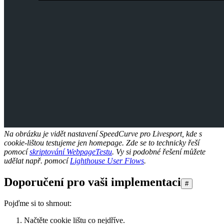
Na obrázku je vidět nastavení SpeedCurve pro Livesport, kde s
cookie-lištou testujeme jen homepage. Zde se to technicky řeší
pomocí
skriptování WebpageTestu
. Vy si podobné řešení můžete
udělat např. pomocí
Lighthouse User Flows
.
Doporučení pro vaši implementaci
#
Pojďme si to shrnout:
Načtěte cookie lištu co nejdříve.