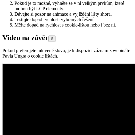
Pokud je to možné, vyhněte se v ní velkým prvkům, které
mohou být LCP elementy.
Dávejte si pozor na animace a vyjíždění lišty shora.
Testujte dopad rychlosti vybraných řešení.
Měřte dopad na rychlost s cookie-lištou nebo i bez ní.
Video na závěr
#
Pokud preferujete mluvené slovo, je k dispozici záznam z webináře
Pavla Ungra o cookie lištách.