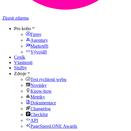
Zkusit zdarma
Pro koho
Firmy
Agentury
Marketéři
Vývojáři
Ceník
Vlastnosti
Služby
Zdroje
Test rychlosti webu
Novinky
Know-how
Metriky
Dokumentace
Changelog
Checklist
API
PageSpeed.ONE Awards