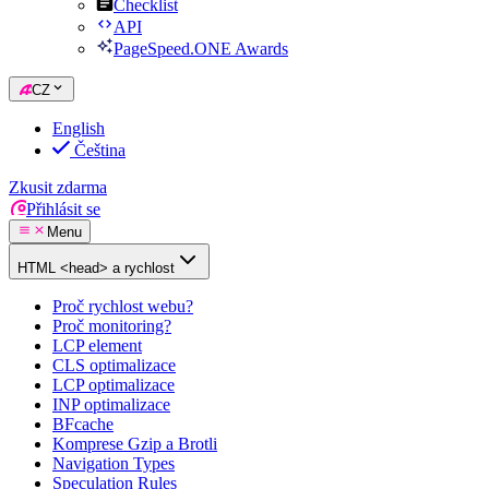
Checklist
API
PageSpeed.ONE Awards
CZ
English
Čeština
Zkusit zdarma
Přihlásit se
Menu
HTML <head> a rychlost
Proč rychlost webu?
Proč monitoring?
LCP element
CLS optimalizace
LCP optimalizace
INP optimalizace
BFcache
Komprese Gzip a Brotli
Navigation Types
Speculation Rules