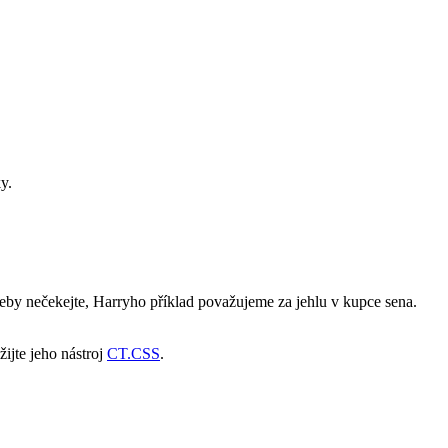
y.
eby nečekejte, Harryho příklad považujeme za jehlu v kupce sena.
žijte jeho nástroj
CT.CSS
.