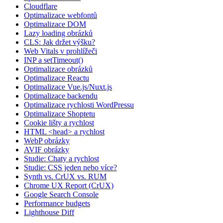
Cloudflare
Optimalizace webfontů
Optimalizace DOM
Lazy loading obrázků
CLS: Jak držet výšku?
Web Vitals v prohlížeči
INP a setTimeout()
Optimalizace obrázků
Optimalizace Reactu
Optimalizace Vue.js/Nuxt.js
Optimalizace backendu
Optimalizace rychlosti WordPressu
Optimalizace Shoptetu
Cookie lišty a rychlost
HTML <head> a rychlost
WebP obrázky
AVIF obrázky
Studie: Chaty a rychlost
Studie: CSS jeden nebo více?
Synth vs. CrUX vs. RUM
Chrome UX Report (CrUX)
Google Search Console
Performance budgets
Lighthouse Diff