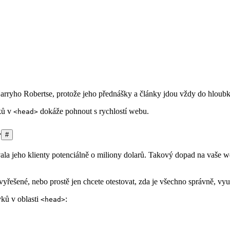
ryho Robertse, protože jeho přednášky a články jdou vždy do hloubk
ků v
dokáže pohnout s rychlostí webu.
<head>
>
#
ala jeho klienty potenciálně o miliony dolarů. Takový dopad na vaše w
vyřešené, nebo prostě jen chcete otestovat, zda je všechno správně, vyu
vků v oblasti
:
<head>