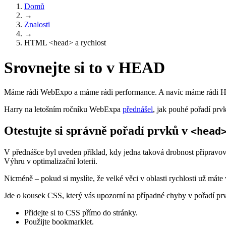
Domů
→
Znalosti
→
HTML <head> a rychlost
Srovnejte si to v HEAD
Máme rádi WebExpo a máme rádi performance. A navíc máme rádi Har
Harry na letošním ročníku WebExpa
přednášel
, jak pouhé pořadí prv
Otestujte si správně pořadí prvků v
<head
V přednášce byl uveden příklad, kdy jedna taková drobnost připravov
Výhru v optimalizační loterii.
Nicméně – pokud si myslíte, že velké věci v oblasti rychlosti už máte 
Jde o kousek CSS, který vás upozorní na případné chyby v pořadí pr
Přidejte si to CSS přímo do stránky.
Použijte bookmarklet.