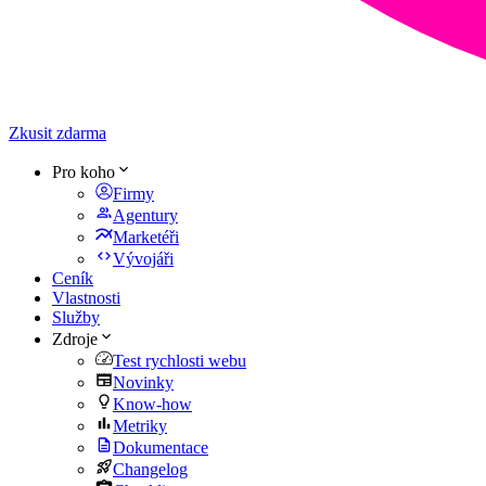
Zkusit zdarma
Pro koho
Firmy
Agentury
Marketéři
Vývojáři
Ceník
Vlastnosti
Služby
Zdroje
Test rychlosti webu
Novinky
Know-how
Metriky
Dokumentace
Changelog