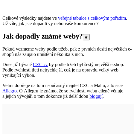
Celkové výsledky najdete ve
veřejné tabulce s celkovým pořadím
.
Už víte, jak jste dopadli vy nebo vaše konkurence?
Jak dopadly známé weby?
#
Pokud vezmeme weby podle tržeb, pak z prvních desíti největších e-
shopů nás zaujalo umístění několika z nich.
Dnes již bývalé
CZC.cz
by podle tržeb byl šestý největší e-shop.
Podle rychlosti třetí nejrychlejší, což je na opravdu velký web
vynikající výkon.
Velmi dobře je na tom i současný majitel CZC a Mallu, a to sice
Allegro
. O Allegru je známo, že se rychlosti webu cíleně věnuje
a jejich vývojáři o tom dokonce již delší dobu
blogují
.