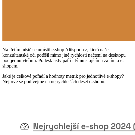
Na třetím místě se umístil e-shop Altisport.cz, která naše
konzultantské oči potěšil mimo jiné rychlosti načtení na desktopu
pod jednu vteřinu. Potlesk tedy patří i týmu stojícímu za tímto e-
shopem.
Jaké je celkové pořadí a hodnoty metrik pro jednotlivé e-shopy?
Nejprve se podívejme na nejrychlejších deset e-shopů: