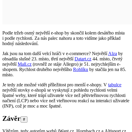
Podle tržeb osmý největší e-shop by skončil kolem desátého místa
i podle rychlosti. Za nás palec nahoru a toto vidíme jako příklad
hodný následování.
Jak jsou na tom další velcí hráči v e-commerce? Největší
Alza
by
obsadila slušné 23. místo, třetí největší
Datart.cz
44. místo, čtvrtý
největší
Mall.cz
(rovněž ze stáje Allegro) je 51. nejrychlejším e-
shopem. Rychlost druhého největšího
Rohlíku
by stačila jen na 85.
místo.
Je tedy zde možné vidět příležitost pro menší e-shopy. V
tabulce
největší stovky e-shopů se vyskytují z pohledu rychlosti velmi
špatné weby, které trápí uživatele více než pětivteřinovou rychlosti
načtení (LCP) nebo více než vteřinovou reakcí na interakci uživatele
(INP), což je moc a moc špatné.
Závěr
#
Vítězům, tedy autorům webů iWant.cz, Hornbach.cz a Altisport.cz,