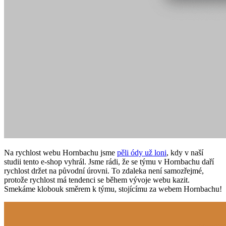
Na rychlost webu Hornbachu jsme
pěli ódy už loni
, kdy v naší
studii tento e-shop vyhrál. Jsme rádi, že se týmu v Hornbachu daří
rychlost držet na původní úrovni. To zdaleka není samozřejmé,
protože rychlost má tendenci se během vývoje webu kazit.
Smekáme klobouk směrem k týmu, stojícímu za webem Hornbachu!