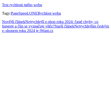
Test rychlosti mého webu
Tagy
:
PageSpeed.ONE
Rychlost webu
Novější článek
Nejrychlejší e-shop roku 2024: časté chyby, co
funguje a čím se vyznačuje vítěz?
Starší článek
Nejrychlejším českým
e–shopem roku 2024 je iWant.cz