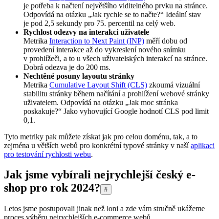
je potřeba k načtení největšího viditelného prvku na stránce.
Odpovídá na otázku „Jak rychle se to načte?“ Ideální stav
je pod 2,5 sekundy pro 75. percentil na celý web.
Rychlost odezvy na interakci uživatele
Metrika
Interaction to Next Paint (INP)
měří dobu od
provedení interakce až do vykreslení nového snímku
v prohlížeči, a to u všech uživatelských interakcí na stránce.
Dobrá odezva je do 200 ms.
Nechtěné posuny layoutu stránky
Metrika
Cumulative Layout Shift (CLS)
zkoumá vizuální
stabilitu stránky během načítání a prohlížení webové stránky
uživatelem. Odpovídá na otázku „Jak moc stránka
poskakuje?“ Jako vyhovující Google hodnotí CLS pod limit
0,1.
Tyto metriky pak můžete získat jak pro celou doménu, tak, a to
zejména u větších webů pro konkrétní typové stránky v naší
aplikaci
pro testování rychlosti webu
.
Jak jsme vybírali nejrychlejší český e-
shop pro rok 2024?
#
Letos jsme postupovali jinak než loni a zde vám stručně ukážeme
proces výběru nejrychlejších e-commerce webů.