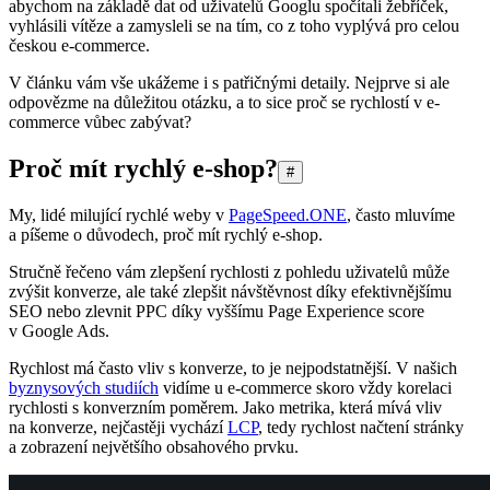
abychom na základě dat od uživatelů Googlu spočítali žebříček,
vyhlásili vítěze a zamysleli se na tím, co z toho vyplývá pro celou
českou e-commerce.
V článku vám vše ukážeme i s patřičnými detaily. Nejprve si ale
odpovězme na důležitou otázku, a to sice proč se rychlostí v e-
commerce vůbec zabývat?
Proč mít rychlý e-shop?
#
My, lidé milující rychlé weby v
PageSpeed.ONE
, často mluvíme
a píšeme o důvodech, proč mít rychlý e-shop.
Stručně řečeno vám zlepšení rychlosti z pohledu uživatelů může
zvýšit konverze, ale také zlepšit návštěvnost díky efektivnějšímu
SEO nebo zlevnit PPC díky vyššímu Page Experience score
v Google Ads.
Rychlost má často vliv s konverze, to je nejpodstatnější. V našich
byznysových studiích
vidíme u e-commerce skoro vždy korelaci
rychlosti s konverzním poměrem. Jako metrika, která mívá vliv
na konverze, nejčastěji vychází
LCP
, tedy rychlost načtení stránky
a zobrazení největšího obsahového prvku.