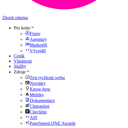
Zkusit zdarma
Pro koho
Firmy
Agentury
Marketéři
Vývojáři
Ceník
Vlastnosti
Služby
Zdroje
Test rychlosti webu
Novinky
Know-how
Metriky
Dokumentace
Changelog
Checklist
API
PageSpeed.ONE Awards