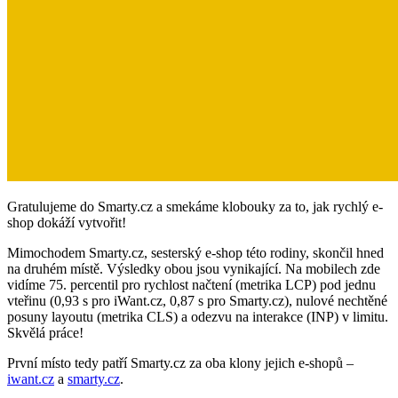
Gratulujeme do Smarty.cz a smekáme klobouky za to, jak rychlý e-
shop dokáží vytvořit!
Mimochodem Smarty.cz, sesterský e-shop této rodiny, skončil hned
na druhém místě. Výsledky obou jsou vynikající. Na mobilech zde
vidíme 75. percentil pro rychlost načtení (metrika LCP) pod jednu
vteřinu (0,93 s pro iWant.cz, 0,87 s pro Smarty.cz), nulové nechtěné
posuny layoutu (metrika CLS) a odezvu na interakce (INP) v limitu.
Skvělá práce!
První místo tedy patří Smarty.cz za oba klony jejich e-shopů –
iwant.cz
a
smarty.cz
.