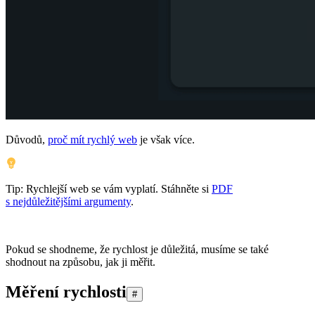
Důvodů,
proč mít rychlý web
je však více.
Tip: Rychlejší web se vám vyplatí. Stáhněte si
PDF
s nejdůležitějšími argumenty
.
Pokud se shodneme, že rychlost je důležitá, musíme se také
shodnout na způsobu, jak ji měřit.
Měření rychlosti
#