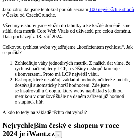
Jako zdroj dat jsme tentokrát použili seznam
100 největších e-shopů
v Česku od CzechCrunche.
Všechny e-shopy jsme vložili do tabulky a ke každé doméně jsme
stáhli data metrik Core Web Vitals od uživatelů pro celou doménu.
Data pocházejí z 18. září 2024.
Celkovou rychlost webu vyjadřujeme „koeficientem rychlosti“. Jak
se počítá?
Zohledňuje váhy jednotlivých metrik. Z našich dat víme, že
rychlost načtení, tedy LCP, u většiny e-shopů koreluje
s konverzemi. Proto má LCP největší váhu.
E-shopy, které nesplňují základní hodnoty některé z metrik,
dostávají automaticky horší hodnocení. Zde jsme
se inspirovali u Googlu, který weby například s jedinou
metrikou v oranžové škále na daném zařízení již hodnotí
o stupínek hůř.
A kdo to tedy na základě těchto dat vyhrál?
Nejrychlejším český e-shopem v roce
2024 je iWant.cz
#