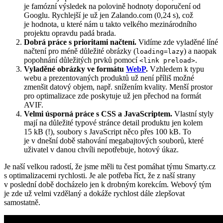
je famózní výsledek na polovině hodnoty doporučení od
Googlu. Rychlejší je už jen Zalando.com (0,24 s), což
je hodnota, u které nám u takto velkého mezinárodního
projektu opravdu padá brada.
Dobrá práce s prioritami načtení.
Vidíme zde vyladěné líné
načtení pro méně důležité obrázky (
) a naopak
loading=lazy
popohnání důležitých prvků pomocí
.
<link preload>
Vyladěné obrázky ve formátu
WebP
.
Vzhledem k typu
webu a prezentovaných produktů už není příliš možné
zmenšit datový objem, např. snížením kvality. Menší prostor
pro optimalizace zde poskytuje už jen přechod na formát
AVIF.
Velmi úsporná práce s CSS a JavaScriptem.
Vlastní styly
mají na důležité typové stránce detail produktu jen kolem
15 kB (!), soubory s JavaScript něco přes 100 kB. To
je v dnešní době stahování megabajtových souborů, které
uživatel v danou chvíli nepotřebuje, hotový úkaz.
Je naší velkou radostí, že jsme měli tu čest pomáhat týmu Smarty.cz
s optimalizacemi rychlosti. Je ale potřeba říct, že z naší strany
v poslední době docházelo jen k drobným korekcím. Webový tým
je zde už velmi vzdělaný a dokáže rychlost dále zlepšovat
samostatně.