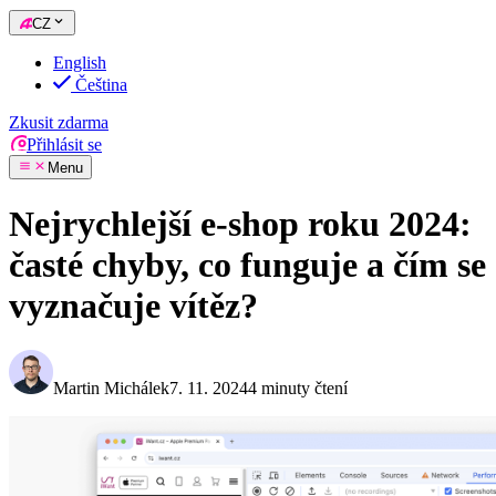
CZ
English
Čeština
Zkusit zdarma
Přihlásit se
Menu
Nejrychlejší e-shop roku 2024:
časté chyby, co funguje a čím se
vyznačuje vítěz?
Martin Michálek
7. 11. 2024
4 minuty čtení