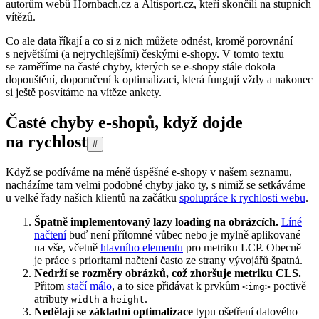
autorům webů Hornbach.cz a Altisport.cz, kteří skončili na stupních
vítězů.
Co ale data říkají a co si z nich můžete odnést, kromě porovnání
s největšími (a nejrychlejšími) českými e-shopy. V tomto textu
se zaměříme na časté chyby, kterých se e-shopy stále dokola
dopouštění, doporučení k optimalizaci, která fungují vždy a nakonec
si ještě posvítáme na vítěze ankety.
Časté chyby e-shopů, když dojde
na rychlost
#
Když se podíváme na méně úspěšné e-shopy v našem seznamu,
nacházíme tam velmi podobné chyby jako ty, s nimiž se setkáváme
u velké řady našich klientů na začátku
spolupráce k rychlosti webu
.
Špatně implementovaný lazy loading na obrázcích.
Líné
načtení
buď není přítomné vůbec nebo je mylně aplikované
na vše, včetně
hlavního elementu
pro metriku LCP. Obecně
je práce s prioritami načtení často ze strany vývojářů špatná.
Nedrží se rozměry obrázků, což zhoršuje metriku CLS.
Přitom
stačí málo
, a to sice přidávat k prvkům
poctivě
<img>
atributy
a
.
width
height
Nedělají se základní optimalizace
typu ošetření datového