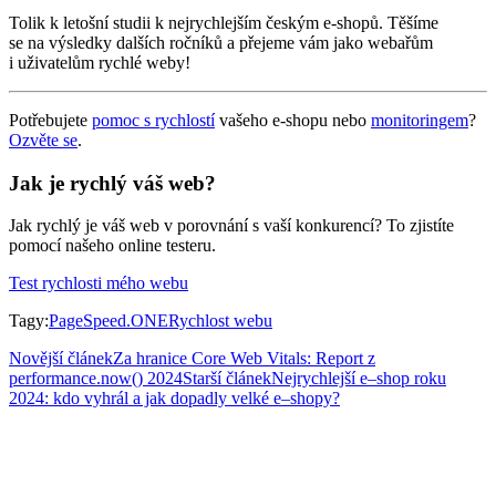
Tolik k letošní studii k nejrychlejším českým e-shopů. Těšíme
se na výsledky dalších ročníků a přejeme vám jako webařům
i uživatelům rychlé weby!
Potřebujete
pomoc s rychlostí
vašeho e-shopu nebo
monitoringem
?
Ozvěte se
.
Jak je rychlý váš web?
Jak rychlý je váš web v porovnání s vaší konkurencí? To zjistíte
pomocí našeho online testeru.
Test rychlosti mého webu
Tagy
:
PageSpeed.ONE
Rychlost webu
Novější článek
Za hranice Core Web Vitals: Report z
performance.now() 2024
Starší článek
Nejrychlejší e–shop roku
2024: kdo vyhrál a jak dopadly velké e–shopy?