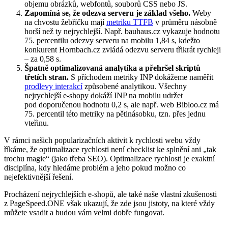
objemu obrázků, webfontů, souborů CSS nebo JS.
Zapomíná se, že odezva serveru je základ všeho.
Weby
na chvostu žebříčku mají
metriku TTFB
v průměru násobně
horší než ty nejrychlejší. Např. bauhaus.cz vykazuje hodnotu
75. percentilu odezvy serveru na mobilu 1,84 s, kdežto
konkurent Hornbach.cz zvládá odezvu serveru třikrát rychleji
– za 0,58 s.
Špatně optimalizovaná analytika a přehršel skriptů
třetích stran.
S příchodem metriky INP dokážeme naměřit
prodlevy interakcí
způsobené analytikou. Všechny
nejrychlejší e-shopy dokáží INP na mobilu udržet
pod doporučenou hodnotu 0,2 s, ale např. web Bibloo.cz má
75. percentil této metriky na pětinásobku, tzn. přes jednu
vteřinu.
V rámci našich popularizačních aktivit k rychlosti webu vždy
říkáme, že optimalizace rychlosti není checklist ke splnění ani „tak
trochu magie“ (jako třeba SEO). Optimalizace rychlosti je exaktní
disciplína, kdy hledáme problém a jeho pokud možno co
nejefektivnější řešení.
Procházení nejrychlejších e-shopů, ale také naše vlastní zkušenosti
z PageSpeed.ONE však ukazují, že zde jsou jistoty, na které vždy
můžete vsadit a budou vám velmi dobře fungovat.