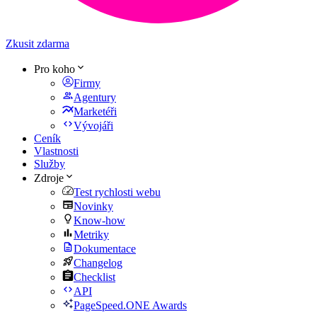
Zkusit zdarma
Pro koho
Firmy
Agentury
Marketéři
Vývojáři
Ceník
Vlastnosti
Služby
Zdroje
Test rychlosti webu
Novinky
Know-how
Metriky
Dokumentace
Changelog
Checklist
API
PageSpeed.ONE Awards