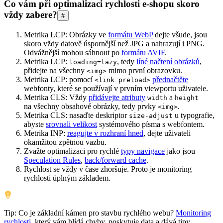
Co vám při optimalizaci rychlosti e-shopu skoro
vždy zabere?
#
Metrika LCP: Obrázky ve
formátu WebP
dejte všude, jsou
skoro vždy datově úspornější než JPG a nahrazují i PNG.
Odvážnější mohou sáhnout po
formátu AVIF
.
Metrika LCP:
, tedy
líné načtení obrázků
,
loading=lazy
přidejte na všechny
mimo první obrazovku.
<img>
Metrika LCP: pomocí
přednačtěte
<link preload>
webfonty, které se používají v prvním viewportu uživatele.
Metrika CLS: Vždy
přidávejte atributy
a
width
height
na všechny obsahové obrázky, tedy prvky
.
<img>
Metrika CLS: nasaďte deskriptor
u typografie,
size-adjust
abyste
srovnali velikost
systémového písma s webfontem.
Metrika INP:
reagujte v rozhraní hned
, dejte uživateli
okamžitou zpětnou vazbu.
Zvažte optimalizaci pro rychlé
typy navigace
jako jsou
Speculation Rules
,
back/forward cache
.
Rychlost se vždy v čase zhoršuje. Proto je monitoring
rychlosti úplným základem.
Tip: Co je základní kámen pro stavbu rychlého webu?
Monitoring
rychlosti
, který vám hlídá chyby, poskytuje data a dává tipy